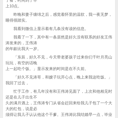
了看，时间到了早
上10点。
昨晚和妻子缠绵之后，感觉着怀里的温软，我一夜无梦，
睡得很踏实。
我看到微信上显示着有几条没有读的信息。
我看了一下，其中有一条居然是好久没有联系的好友王伟
涛发来的，王伟涛
的年龄比我大一岁。
「东辰，好久不见，今天带老婆孩子过来你们千叶月亮山
玩玩，有空的话晚
上一起吃个饭。」显示发来的时间是在不久前。
「好久不见涛哥，和嫂子玩开心点，晚上来我这吃饭。」
我回了过去，
忙于工作，有几年没有和王伟涛见面了，上次和他相见时
还是在儿子出生不
久的满月酒上，王伟涛专门从省会赶回来给我儿子包了一个大
大的红包，说是必
须得让我儿子认认他这个干爹。王伟涛比我结婚早一点，毕业