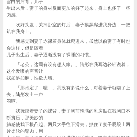
雪白的后背，儿子
生出来后，妻子的身材反而更加的好了起来，身上也多了一些
肉感。
吹好头发，关掉卧室的灯后，妻子摸黑爬进我身边，一把
趴在我身上。
我感觉到妻子赤裸着身体就爬进来，虽然以前妻子有时也
会这样，但是随着
儿子出生后，妻子逐渐没有了裸睡的习惯。
「老公，这周有没有想人家。」陆彤在我耳边轻轻说着，
这个发嗲的声音让
我如酥如麻，性欲大增。
「那肯定了，嗯…」我没有多说什么，对着妻子就吻了上
去，陆彤发出一声
闷哼。
我抚摸着妻子的裸背，妻子胸前饱满的乳房贴在我胸口不
断挤压，那美妙的
触感使我下根凸起。两只大手往下滑去，抓住了妻子屁股上两
片柔软的臀肉，用