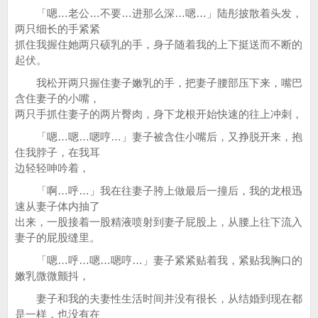
「嗯…老公…不要…进那么深…嗯…」陆彤披散着头发，
两只细长的手紧紧
抓住我握住她两只硕乳的手，身子随着我的上下挺送而不断的
起伏。
我松开两只握住妻子嫩乳的手，把妻子腰部压下来，嘴巴
含住妻子的小嘴，
两只手抓住妻子的两片臀肉，身下龙根开始快速的往上冲刺，
「嗯…嗯…嗯哼…」妻子被含住小嘴后，又挣脱开来，抱
住我脖子，在我耳
边轻轻呻吟着，
「啊…呼…」我在往妻子胯上做最后一撞后，我的龙根迅
速从妻子体内抽了
出来，一股接着一股精液喷射到妻子屁股上，从腰上往下流入
妻子的屁股缝里。
「嗯…呼…嗯…嗯哼…」妻子紧紧贴着我，紧贴我胸口的
嫩乳微微颤抖，
妻子和我的夫妻性生活时间并没有很长，从结婚到现在都
是一样，也没有在