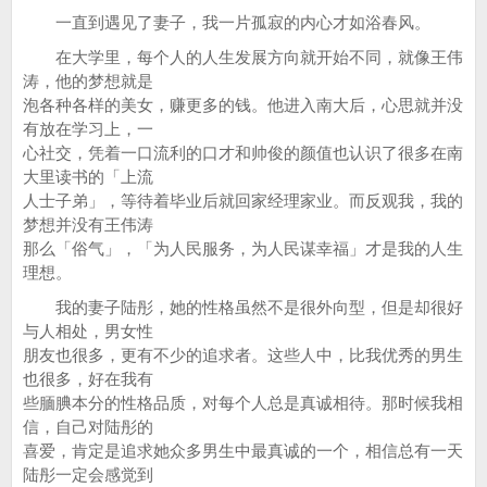
一直到遇见了妻子，我一片孤寂的内心才如浴春风。
在大学里，每个人的人生发展方向就开始不同，就像王伟
涛，他的梦想就是
泡各种各样的美女，赚更多的钱。他进入南大后，心思就并没
有放在学习上，一
心社交，凭着一口流利的口才和帅俊的颜值也认识了很多在南
大里读书的「上流
人士子弟」，等待着毕业后就回家经理家业。而反观我，我的
梦想并没有王伟涛
那么「俗气」，「为人民服务，为人民谋幸福」才是我的人生
理想。
我的妻子陆彤，她的性格虽然不是很外向型，但是却很好
与人相处，男女性
朋友也很多，更有不少的追求者。这些人中，比我优秀的男生
也很多，好在我有
些腼腆本分的性格品质，对每个人总是真诚相待。那时候我相
信，自己对陆彤的
喜爱，肯定是追求她众多男生中最真诚的一个，相信总有一天
陆彤一定会感觉到