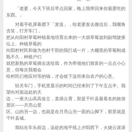
「老婆，今天下班后早点回家，晚上我带回来你最爱吃的
东西。」
对着手机屏幕摁下「发送」，给老婆发去微信后，我嘴角
含笑，打开车门，
把从向阳村草莓种植基地培育出来的一大袋草莓放到副驾驶座
位上。种植草莓的
向阳村村民和做为包村干部的我打成一片，大棚里的草莓刚成
熟不久，种植户们
就把新熟的草莓摘去送给我，作为带领他们致富的一点点小心
意，但每次我都会
给村民们相应对等的钱，才会收下这些来自农户的心意。
轻关车门，手机里显示的时间已经来到了下午五点半。我
望向对面远处的天
边，一座大山高高耸立，直插云霄，那是千叶县最着名的旅游
景区——月亮山景
区。山的另一边，也就是在月亮山另一面的山脚下，那里就是
千叶县城。
我站在车头前边，远处的地平线上夕阳西下，火烧云滚滚