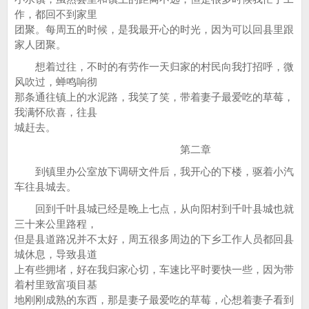
作，都回不到家里
团聚。每周五的时候，是我最开心的时光，因为可以回县里跟
家人团聚。
想着过往，不时的有劳作一天归家的村民向我打招呼，微
风吹过，蝉鸣响彻
那条通往镇上的水泥路，我笑了笑，带着妻子最爱吃的草莓，
我满怀欣喜，往县
城赶去。
第二章
到镇里办公室放下调研文件后，我开心的下楼，驱着小汽
车往县城去。
回到千叶县城已经是晚上七点，从向阳村到千叶县城也就
三十来公里路程，
但是县道路况并不太好，周五很多周边的下乡工作人员都回县
城休息，导致县道
上有些拥堵，好在我归家心切，车速比平时要快一些，因为带
着村里致富项目基
地刚刚成熟的东西，那是妻子最爱吃的草莓，心想着妻子看到