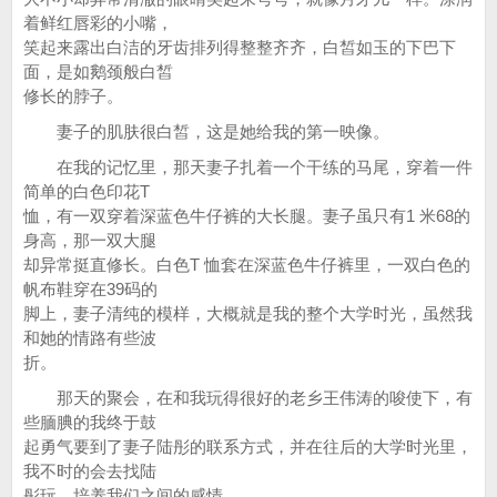
着鲜红唇彩的小嘴，
笑起来露出白洁的牙齿排列得整整齐齐，白皙如玉的下巴下
面，是如鹅颈般白皙
修长的脖子。
妻子的肌肤很白皙，这是她给我的第一映像。
在我的记忆里，那天妻子扎着一个干练的马尾，穿着一件
简单的白色印花T
恤，有一双穿着深蓝色牛仔裤的大长腿。妻子虽只有1 米68的
身高，那一双大腿
却异常挺直修长。白色T 恤套在深蓝色牛仔裤里，一双白色的
帆布鞋穿在39码的
脚上，妻子清纯的模样，大概就是我的整个大学时光，虽然我
和她的情路有些波
折。
那天的聚会，在和我玩得很好的老乡王伟涛的唆使下，有
些腼腆的我终于鼓
起勇气要到了妻子陆彤的联系方式，并在往后的大学时光里，
我不时的会去找陆
彤玩，培养我们之间的感情。