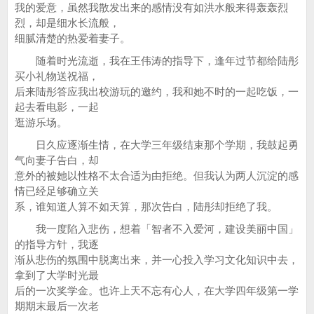
我的爱意，虽然我散发出来的感情没有如洪水般来得轰轰烈
烈，却是细水长流般，
细腻清楚的热爱着妻子。
随着时光流逝，我在王伟涛的指导下，逢年过节都给陆彤
买小礼物送祝福，
后来陆彤答应我出校游玩的邀约，我和她不时的一起吃饭，一
起去看电影，一起
逛游乐场。
日久应逐渐生情，在大学三年级结束那个学期，我鼓起勇
气向妻子告白，却
意外的被她以性格不太合适为由拒绝。但我认为两人沉淀的感
情已经足够确立关
系，谁知道人算不如天算，那次告白，陆彤却拒绝了我。
我一度陷入悲伤，想着「智者不入爱河，建设美丽中国」
的指导方针，我逐
渐从悲伤的氛围中脱离出来，并一心投入学习文化知识中去，
拿到了大学时光最
后的一次奖学金。也许上天不忘有心人，在大学四年级第一学
期期末最后一次老