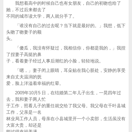
我想着高中的时候自己也有女朋友，自己的初吻也给了
她，不过后来都去了
不同的城市读大学，两人就分手了。
「谁没有自己的过去呢？当下就是最好的。」我想，低下
头吻了吻妻子的额
头。
「傻瓜，我没有怀疑过，我相信你，你都是我的，」我捏
了捏妻子高挺的鼻
子，看着妻子经过人事后潮红的小脸，轻轻地说。
「嗯，」妻子闭上眼睛，耳朵贴在我心脏处，安静的享受
来自丈夫温润的抚
爱，脸上洋溢着幸福的红晕。
2009年10月5 日，在结婚第二年儿子出生，一晃四年过
去，我和妻子两人忙
于工作，照看儿子的重任就交给了我父母。我父母在千叶县城
工作，父亲是一名
林业局工作人员，母亲在小县城里开一个小卖部，生活虽没有
大富大贵，却还是
能过得幸福美满。