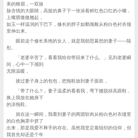
美的柳眉，一双脉
脉含情的大眼睛，高挺的鼻子下一张涂着鲜红色口红的小嘴，
上嘴唇微微翘起，
如玉一样温润的下巴下，修长的脖子如鹅颈般从粉白色衬衣领
里伸出来。
眼前这个修长美艳的女人，就是我朝思暮想的妻子——陆
彤。
「老婆辛苦了，看看我给你带回来了什么。」见到老婆瞬
间，心中一下感到
无限温暖，
接过妻子身上的包包，把拖鞋放到妻子面前，
「带了什么？」妻子温柔的看着我，弯下腰脱掉高跟鞋，
换上我放在她身下
的凉拖鞋。
就在这一瞬间，我看到妻子的两团软肉从粉白色衬衣缝里
的白色胸罩中挤了
出来，那是我爱不释手的存在。虽然我坚定着组织的信仰，但
我首先却还是个年