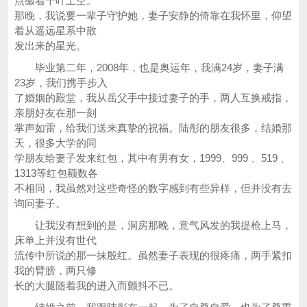
点缀着千叶上空。
那晚，我说要一辈子守护她，妻子安静的倚靠在我怀里，仰望
着从遥远星系中散
发出来的星光。
毕业第二年，2008年，也是奥运年，我满24岁，妻子满
23岁，我们携手步入
了婚姻的殿堂，我从岳父手中接过妻子的手，两人互换戒指，
亲朋好友在那一刻
掌声如雷，给我们送来真挚的祝福。陆彤的朋友很多，结婚那
天，很多大学的同
学朋友给妻子发来红包，其中有男有女，1999、999 、519 、
1313等红包额数各
不相同，我虽然对这些奇怪的数字感到有些异样，但并没有去
询问妻子。
让我没有想到的是，洞房那晚，意气风发的我提枪上马，
床单上并没有世代
流传中所说的那一抹殷红。虽然妻子表现的很疼痛，两手紧扣
我的臂膀，两只修
长的大腿随着我的进入而颤抖不已。