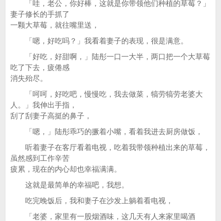
「哇，老公，你好棒，这就是你带领他们种植的草莓？」
妻子修长的手抓了
一颗大草莓，就往嘴里送，
「嗯，好吃吗？」我看着妻子的表现，很是满意。
「好吃，好甜啊，」陆彤一口一大半，两口把一个大草莓
吃了下去，疲倦感
消失殆尽。
「呵呵，好吃吧，慢慢吃，我去做菜，犒劳犒劳老婆大
人。」我伸出手指，
刮了刮妻子高挺的鼻子，
「嗯，」陆彤乖巧的撅着小嘴，看着我进去厨房做饭，
听着妻子在客厅看着电视，吃着我带领种植出来的草莓，
虽然感到工作辛苦
疲累，现在的内心却也幸福满满。
这就是最简单的幸福吧，我想。
吃完晚饭后，我和妻子在沙发上躺着看电视，
「老婆，家里有一股烟酒味，这几天有人来家里喝酒