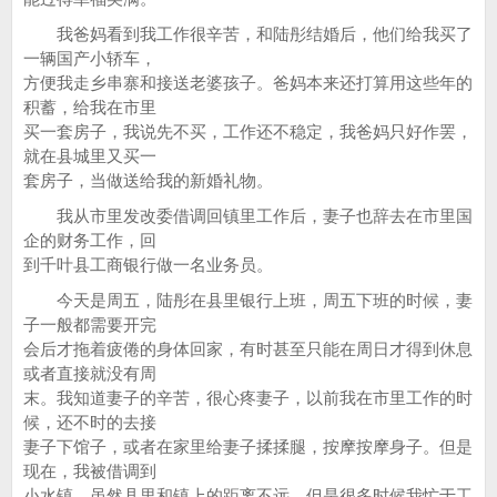
我爸妈看到我工作很辛苦，和陆彤结婚后，他们给我买了
一辆国产小轿车，
方便我走乡串寨和接送老婆孩子。爸妈本来还打算用这些年的
积蓄，给我在市里
买一套房子，我说先不买，工作还不稳定，我爸妈只好作罢，
就在县城里又买一
套房子，当做送给我的新婚礼物。
我从市里发改委借调回镇里工作后，妻子也辞去在市里国
企的财务工作，回
到千叶县工商银行做一名业务员。
今天是周五，陆彤在县里银行上班，周五下班的时候，妻
子一般都需要开完
会后才拖着疲倦的身体回家，有时甚至只能在周日才得到休息
或者直接就没有周
末。我知道妻子的辛苦，很心疼妻子，以前我在市里工作的时
候，还不时的去接
妻子下馆子，或者在家里给妻子揉揉腿，按摩按摩身子。但是
现在，我被借调到
小水镇，虽然县里和镇上的距离不远，但是很多时候我忙于工