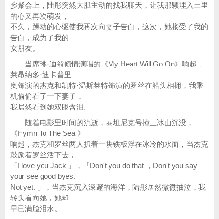
乡聚会上，陆彤突然大胆主动的找我聊天，让我那颗埋入土里
的心又再次萌发，
不久，躁动的心驱使我再次向妻子告白，这次，她接受了我的
告白，成为了我的
女朋友。
当席琳·迪翁倾情演唱的《My Heart Will Go On》响起，
莱昂纳多·迪卡普里
奥饰演的杰克和凯特·温斯莱特饰演的罗丝在船头相拥，我乘
机偷偷看了一下妻子，
我居然看到她双眼含泪。
随着电影里时间的流逝，泰坦尼克号撞上冰山沉没，
《Hymn To The Sea 》
响起，杰克和罗丝两人抓着一块铁板浮在冰冷的水面，当杰克
鼓励着罗丝活下去，
「I love you Jack 」，「Don't you do that ，Don't you say
your see good byes.
Not yet. 」，当杰克沉入深邃的海洋，陆彤居然微微抽泣，我
转头看向她，她却
早已满脸泪水。