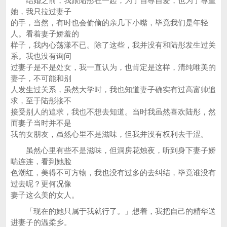
结婚之前，我跟陆彤在一起，为了自尊自爱，也为了尊重
她，我只拉过妻子
的手，当然，有时也会偷偷的亲几下小嘴，毕竟我们是年轻
人。看着妻子娇羞的
样子，我内心荡漾不已。除了这些，我并没有和陆彤发生过关
系。我也没有询问
过妻子是不是处女，我一直认为，也肯定是这样，清纯唯美的
妻子，不可能和别
人发生过关系，虽然大学时，我也知道妻子确实有过高富帅追
求，至于陆彤接不
接受别人的追求，我也不想去知道。当时我虽然喜欢陆彤，然
而妻子当时并不是
我的女朋友，虽然心里不是滋味，但我并没有权利去干涩。
虽然心里有些不是滋味，但洞房花烛夜，听到身下妻子娇
喘连连，看到她脸
色潮红，美得不可方物，我也没有过多的去纠结，毕竟谁没有
过去呢？更何况像
妻子这么美的女人。
「现在的她只属于我就行了。」想着，我把自己的精华送
进妻子的温柔乡。