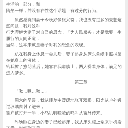
生活的一部分，和
陆彤一样，并没有在性这个话题上有过分的行为。
虽然感觉到妻子今晚好像很兴奋，我也没有过多的去想这
些问题，我对这种
行为理解为妻子对自己的思念，「为人民服务」才是我要一生
履行的人间正道，
当然，这本来就是妻子对我的想念的表现。
趴在我身上休息一会儿后，妻子起身从床头拿纸巾擦拭留
在她身上的液体，
给我擦了擦阴茎后，她靠在我肩膀上，两人裸着身体，满足的
进入梦乡。
第三章
「啾…啾…啾…」
周六的早晨，我从睡梦中缓缓地张开双眼，阳光从户外透
过玻璃窗射了进来，
窗户被打开一半，小鸟叽叽喳喳的鸣叫从窗外传来。
昨晚睡在身边的妻子已经起床，我从床头柜上拿来手机看