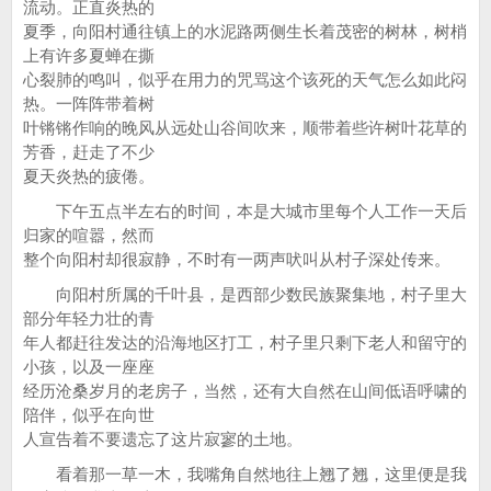
流动。正直炎热的
夏季，向阳村通往镇上的水泥路两侧生长着茂密的树林，树梢
上有许多夏蝉在撕
心裂肺的鸣叫，似乎在用力的咒骂这个该死的天气怎么如此闷
热。一阵阵带着树
叶锵锵作响的晚风从远处山谷间吹来，顺带着些许树叶花草的
芳香，赶走了不少
夏天炎热的疲倦。
下午五点半左右的时间，本是大城市里每个人工作一天后
归家的喧嚣，然而
整个向阳村却很寂静，不时有一两声吠叫从村子深处传来。
向阳村所属的千叶县，是西部少数民族聚集地，村子里大
部分年轻力壮的青
年人都赶往发达的沿海地区打工，村子里只剩下老人和留守的
小孩，以及一座座
经历沧桑岁月的老房子，当然，还有大自然在山间低语呼啸的
陪伴，似乎在向世
人宣告着不要遗忘了这片寂寥的土地。
看着那一草一木，我嘴角自然地往上翘了翘，这里便是我