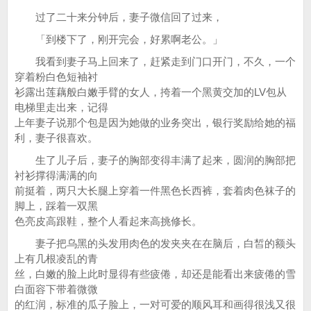
过了二十来分钟后，妻子微信回了过来，
「到楼下了，刚开完会，好累啊老公。」
我看到妻子马上回来了，赶紧走到门口开门，不久，一个
穿着粉白色短袖衬
衫露出莲藕般白嫩手臂的女人，挎着一个黑黄交加的LV包从
电梯里走出来，记得
上年妻子说那个包是因为她做的业务突出，银行奖励给她的福
利，妻子很喜欢。
生了儿子后，妻子的胸部变得丰满了起来，圆润的胸部把
衬衫撑得满满的向
前挺着，两只大长腿上穿着一件黑色长西裤，套着肉色袜子的
脚上，踩着一双黑
色亮皮高跟鞋，整个人看起来高挑修长。
妻子把乌黑的头发用肉色的发夹夹在在脑后，白皙的额头
上有几根凌乱的青
丝，白嫩的脸上此时显得有些疲倦，却还是能看出来疲倦的雪
白面容下带着微微
的红润，标准的瓜子脸上，一对可爱的顺风耳和画得很浅又很