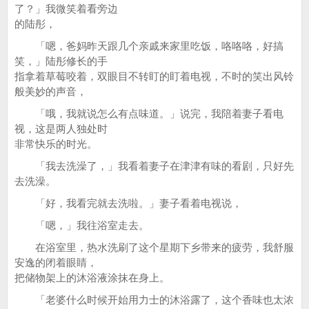
了？」我微笑着看旁边
的陆彤，
「嗯，爸妈昨天跟几个亲戚来家里吃饭，咯咯咯，好搞
笑，」陆彤修长的手
指拿着草莓咬着，双眼目不转盯的盯着电视，不时的笑出风铃
般美妙的声音，
「哦，我就说怎么有点味道。」说完，我陪着妻子看电
视，这是两人独处时
非常快乐的时光。
「我去洗澡了，」我看着妻子在津津有味的看剧，只好先
去洗澡。
「好，我看完就去洗啦。」妻子看着电视说，
「嗯，」我往浴室走去。
在浴室里，热水洗刷了这个星期下乡带来的疲劳，我舒服
安逸的闭着眼睛，
把储物架上的沐浴液涂抹在身上。
「老婆什么时候开始用力士的沐浴露了，这个香味也太浓