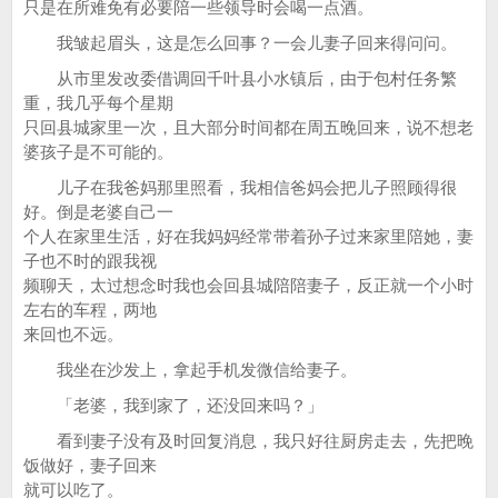
只是在所难免有必要陪一些领导时会喝一点酒。
我皱起眉头，这是怎么回事？一会儿妻子回来得问问。
从市里发改委借调回千叶县小水镇后，由于包村任务繁
重，我几乎每个星期
只回县城家里一次，且大部分时间都在周五晚回来，说不想老
婆孩子是不可能的。
儿子在我爸妈那里照看，我相信爸妈会把儿子照顾得很
好。倒是老婆自己一
个人在家里生活，好在我妈妈经常带着孙子过来家里陪她，妻
子也不时的跟我视
频聊天，太过想念时我也会回县城陪陪妻子，反正就一个小时
左右的车程，两地
来回也不远。
我坐在沙发上，拿起手机发微信给妻子。
「老婆，我到家了，还没回来吗？」
看到妻子没有及时回复消息，我只好往厨房走去，先把晚
饭做好，妻子回来
就可以吃了。