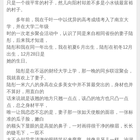
只是一个很平常的村子，然儿向阳村却差不多是小水镇最富裕
的村子。
多年前，我在千叶一中以优异的高考成绩考入了南京大
学，并在大学二年级
时的一次老乡聚会活动中，认识了同是来自相同省份的妻子陆
彤，后来我才知道，
陆彤和我在同一年出生，我在初夏6 月出生，陆彤在初冬12月
出生，12月28日是
她的生日。
陆彤是在不远的财经大学上学，那一晚的同乡联谊聚会，
我就喜欢上了妻子。
陆彤一米六八的身高在众多美女中并不算最突出的，身材也并
不算好，用直白的
话来说就是该翘的地方只翘一点点，该凸的地方也只凸一点
点，总之身材平平，
唯一让我恋恋不忘的是，妻子那一张如天使般的面容，一张标
准的瓜子脸，嫩白
的额头下显眼的是高挺的鼻子，一对画得很干净的柳眉，长长
的睫毛下，一双不
大不小却异常清澈的眼睛笑起来弯弯，就像月牙儿一样。涂润