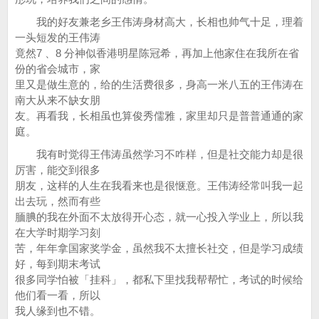
我的好友兼老乡王伟涛身材高大，长相也帅气十足，理着
一头短发的王伟涛
竟然7 、8 分神似香港明星陈冠希，再加上他家住在我所在省
份的省会城市，家
里又是做生意的，给的生活费很多，身高一米八五的王伟涛在
南大从来不缺女朋
友。再看我，长相虽也算俊秀儒雅，家里却只是普普通通的家
庭。
我有时觉得王伟涛虽然学习不咋样，但是社交能力却是很
厉害，能交到很多
朋友，这样的人生在我看来也是很惬意。王伟涛经常叫我一起
出去玩，然而有些
腼腆的我在外面不太放得开心态，就一心投入学业上，所以我
在大学时期学习刻
苦，年年拿国家奖学金，虽然我不太擅长社交，但是学习成绩
好，每到期末考试
很多同学怕被「挂科」，都私下里找我帮帮忙，考试的时候给
他们看一看，所以
我人缘到也不错。