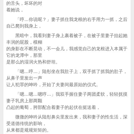
的舌头，坏坏的对
着她说，
「哼…你说呢？」妻子抓住我龙根的右手用力一抓，之后
自己爬到我身上，
黑暗中，我看到妻子身上裹着被子，在被子里妻子抬起她
丰润的屁股，模糊
的身影在不断晃动，不一会儿，我感觉自己的龙根进入本属于
它的龙潭中，那里
是那么的湿润火热和舒坦。
「嗯…哼…」陆彤坐在我肚子上，双手抓了抓我的肚子，
从鼻子里发出一声
让人犯罪的呻吟，开始了夫妻间最原始的仪式。
「嗯…嗯…嗯哼…」我双手握住妻子两团柔软，轻轻抚摸
妻子乳房上那两颗
凸起的葡萄，胯部配合着妻子的起伏在挺送着，
微微的呻吟从陆彤鼻尖里发出来，我和妻子的性生活，深
受道德传统的影响，
从来都是规规矩矩的。