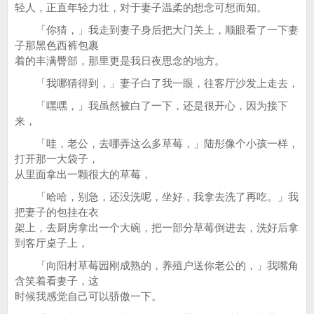
轻人，正直年轻力壮，对于妻子温柔的想念可想而知。
「你猜，」我走到妻子身后把大门关上，顺眼看了一下妻
子那黑色西裤包裹
着的丰满臀部，那里更是我日夜思念的地方。
「我哪猜得到，」妻子白了我一眼，往客厅沙发上走去，
「嘿嘿，」我虽然被白了一下，还是很开心，因为接下
来，
「哇，老公，去哪弄这么多草莓，」陆彤像个小孩一样，
打开那一大袋子，
从里面拿出一颗很大的草莓，
「哈哈，别急，还没洗呢，坐好，我拿去洗了再吃。」我
把妻子的包挂在衣
架上，去厨房拿出一个大碗，把一部分草莓倒进去，洗好后拿
到客厅桌子上，
「向阳村草莓园刚成熟的，养殖户送你老公的，」我嘴角
含笑着看妻子，这
时候我感觉自己可以骄傲一下。