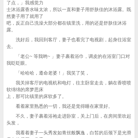
了点，」我感觉力
士沐浴露香水味太浓，所以一直和妻子用舒肤佳的沐浴露。既
然妻子用了就用了
吧，反正自己洗澡大部分都在镇里洗，用的还是舒肤佳沐浴
露。
洗好后，我回到客厅，妻子也看完了电视剧，起身往浴室
去。
「老公~ 等我哟~ 」妻子裹着浴巾，调皮的在浴室门口对
我眨眨眼。
「哈哈哈，遵命老婆！」我笑了笑，
我关掉客厅的电视机和电灯，往主卧室走去，躺在香喷喷
软绵绵的席梦思床
上，那可比镇里的床软多了。
看着家里熟悉的一切，我还是觉得睡在家里好。
不久，妻子裹着浴袍走进卧室，关上门后，在房间里吹起
头发，
我看着妻子一头秀发如青丝般飘逸，白皙的后颈下是光滑