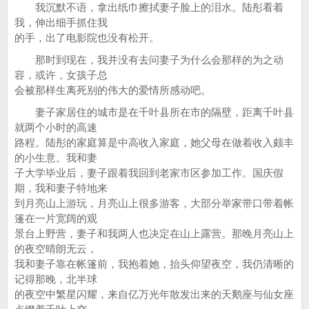
我沉默不语，拿出纸巾擦拭妻子脸上的泪水。陆彤看着
我，伸出细手抓住我
的手，出了电影院也没有松开。
那时到现在，我并没有去问妻子为什么会那样的为之动
容，或许，女孩子总
会被那样生离死别的伟大的爱情所感动吧。
妻子家居住的城市是在千叶县所在市的隔壁，距离千叶县
就两个小时的高速
路程。陆彤的家庭算是中高收入家庭，她父母在做着收入颇丰
的小生意。我和妻
子大学毕业后，妻子跟着我回到老家市区参加工作。国庆假
期，我和妻子特地来
到月亮山上游玩，月亮山上很多游客，大部分举家带口带着帐
篷在一片宽阔的观
景台上野营，妻子和我两人也决定在山上露营。那晚月亮山上
的夜空晴朗无云，
我和妻子靠在帐篷前，我抱着她，抬头仰望夜空，我仍清晰的
记得那晚，北半球
的夜空中繁星闪耀，来自亿万光年散发出来的天鹅座与仙女座