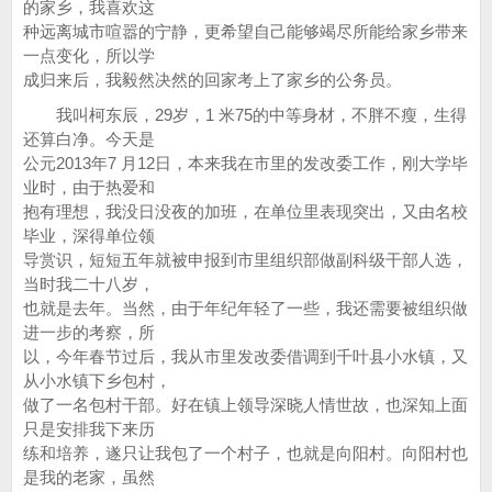
的家乡，我喜欢这
种远离城市喧嚣的宁静，更希望自己能够竭尽所能给家乡带来
一点变化，所以学
成归来后，我毅然决然的回家考上了家乡的公务员。
我叫柯东辰，29岁，1 米75的中等身材，不胖不瘦，生得
还算白净。今天是
公元2013年7 月12日，本来我在市里的发改委工作，刚大学毕
业时，由于热爱和
抱有理想，我没日没夜的加班，在单位里表现突出，又由名校
毕业，深得单位领
导赏识，短短五年就被申报到市里组织部做副科级干部人选，
当时我二十八岁，
也就是去年。当然，由于年纪年轻了一些，我还需要被组织做
进一步的考察，所
以，今年春节过后，我从市里发改委借调到千叶县小水镇，又
从小水镇下乡包村，
做了一名包村干部。好在镇上领导深晓人情世故，也深知上面
只是安排我下来历
练和培养，遂只让我包了一个村子，也就是向阳村。向阳村也
是我的老家，虽然