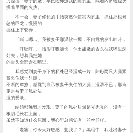
力捏摸，妻子的嫩手早已经伸进我的睡裤里，隔着内裤轻轻抚
摸着里面的火热。
不一会，妻子修长的手指突然伸进我内裤里，抓住那根暴
怒的巨龙，慢慢的
握住上下套弄，
「嘶…嗯…」我被妻子那温软一握，不自觉的发出呻吟，
「呼嗯哼…」陆彤呼吸加快，伸出甜嫩的舌头往我嘴里深
处去，想着我把她
的舌头全部含在嘴里。
我感觉到妻子身下的私处已经湿成一片，陆彤两只大腿紧
紧夹住我一只腿，
不断的摩擦，感觉到自己被妻子夹住的大腿上湿滑不已，那肯
定是被妻子私处沾
湿的爱液。
结婚那晚我才发现，妻子的私处居然是光秃秃的，没有一
根阴毛长在上面，
虽然不知道什么原因，我心里总感觉有一丝丝异样。
「老婆，你今天好敏感，想我了？」黑暗中，我吐出妻子