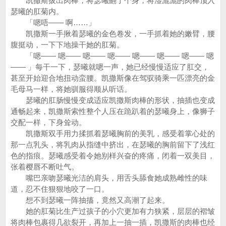
凯撒斯拔出肉棒，将瑟曦翻了个身，将湿漉漉的肉棒顶入
瑟曦的肛菊内。
「嗯唔—— 啊……」
凯撒斯一手揪着瑟曦的金色卷发，一手抓着她的嫩臂，腰
腹挺动，一下下地操干她的肛菊。
「嗯—— 嗯—— 嗯—— 嗯—— 嗯—— 嗯—— 嗯—— 嗯
—— 」每干一下，瑟曦就嗯一声，她已经慢慢适应了肛交，
甚至开始迎合地扭动蛮腰。凯撒斯像在驾驭骑乘一匹漂亮的金
毛母马一样，将她驯服得顺从听话。
瑟曦的肛肠慢慢变成适应凯撒斯肉棒的形状，抽插也变成
通畅起来，凯撒斯索性整个人压在跪趴着的瑟曦身上，像狮子
交配一样，下身耸动。
凯撒斯双手用力揉抓着瑟曦胸前的美乳，感受着掌心处的
那一点乳头，将乳肉从指缝中挤出，在瑟曦的胸前留下了浅红
色的指痕。瑟曦感受着令她别样兴奋的疼痛，闭着一双美目，
张着樱唇不断吐气。
嘴巴亲吻瑟曦光洁的肩头，用舌头舔食她成熟雌性的味
道，忍不住狠狠地咬了一口。
想不到瑟曦一阵抽搐，竟然又高潮了起来。
她的肛菊比生产过孩子的小穴更加有力狭紧，层层的褶皱
将肉棒包裹得几欲裂开，再加上一抽一插，凯撒斯的肉棒也经