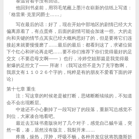
泰温背着手没有回话。
他回到书桌前，用羽毛笔蘸上墨汁在崭新的信纸上写道：
「格雷果·克里冈爵士……」
写在最后的话：好了，现在开始中部地区的剧情已经大大
偏离原着了，有点蛋疼，后面的剧情可能会加速一些。大的走
向和关键的情节点其实已经大概构思好了的，但是要将它们连
接起来就要慢慢磨了……最后的最后：都看到这了，求诸位留
下个红心和评论再走吧……要不你们推荐下你们觉得最好的足
交文（不要恋母文啊—— ）也行，冷婷空姐那篇是我觉得最
射爆的足控文了—— 拜谢！（我写这些不是为了充字数啊，
我原文有１１０２６个字的，纯粹是有的朋友不爱看下面的评
论）
第十七章 重生
注：写这章的时候老是被打断，思绪断断续续的，不知道
会不会出现断层。
中途还不小心删掉了一段写好了的段落，重新写总感觉不
到位，大家凑合地看吧。
最近去五味书斋版块对了几个对子，感觉自己贼牛逼，突
然一看，凑，居然没有版主，我裂开来……
疼痛，燥热，浮肿，呼吸不畅，各种并发症状将凯撒斯折