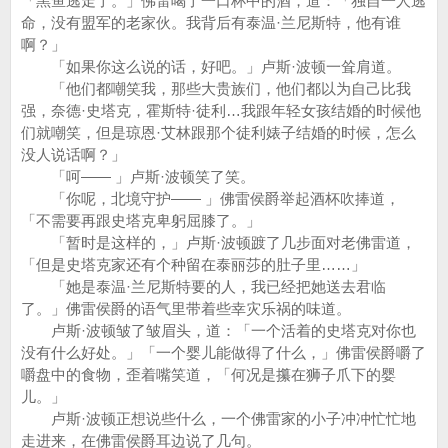
「黑鱼逃走了。」佛雷喝了一口杯中的酒，道：「独自一人逃
命，没有盟军的老家伙。我背后有泰温·兰尼斯特，他有谁
啊？」
「如果你这么说的话，好吧。」卢斯·波顿一耸肩道。
「他们都嘲笑我，那些大贵族们，他们都以为自己比我
强，奈德·史塔克，霍斯特·徒利…我跟年轻女孩结婚的时候他
们就嘲笑，但是琼恩·艾林跟那个徒利婊子结婚的时候，怎么
没人说话啊？」
「呵—— 」卢斯·波顿笑了笑。
「你呢，北境守护—— 」佛雷侯爵举起酒杯吹捧道，
「不需要再跟史塔克卑躬屈膝了。」
「暂时是这样的，」卢斯·波顿踱了几步面对老佛雷道，
「但是史塔克家还有个种留在泰丽莎的肚子里……」
「她是泰温·兰尼斯特要的人，我已经把她送去君临
了。」佛雷侯爵的语气里带着些幸灾乐祸的味道。
卢斯·波顿皱了皱眉头，道：「一个活着的史塔克对你也
没有什么好处。」「一个婴儿能做得了什么，」佛雷侯爵嚼了
嚼盘中的食物，歪着嘴笑道，「何况是攥在狮子爪下的婴
儿。」
卢斯·波顿正想说些什么，一个佛雷家的小子冲冲忙忙地
走进来，在佛雷侯爵耳边说了几句。