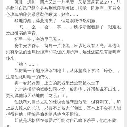
沉睡，沉睡，四周又是一片黑暗，又是置身花丛之中，只
是此时自己已经全身被荆棘藤蔓缠绕，喉咙一阵刺痛，开着金
色玫瑰的藤蔓紧紧勒住喉咙，好痛……
猛地惊醒，藤蔓消失了，但是喉咙依然刺痛。
「怎……么……会……事……」凯撒斯握着脖子，艰难地
发出微弱的声音。
怀里一空，旁边早已无人。
房中光线昏暗，窗外一片漆黑，应该还没有天亮。耳边听
到有杂乱的金属碰撞声和急促的脚步声，远处还隐隐有惨叫声
传来。
「糟了……」
凯撒斯一个翻身滚落到地上，从床垫底下拿出「碎心」，
这是他此时唯一的依仗。
再一看武器架，上面的武器果然全部被收走了。
此时凯撒斯的喉咙如同火烧一般剧痛，连话都说不出来，
更别说他惊天动地的「龙吼」了。
他预料到自己近期的处境会越来越危险，但有剑在手，加
上威力惊人的龙吼，只要不是被大军包围，基本上不会有人能
拦得住他，哪怕是偷袭暗杀他也不惧怕。
即使是玛格丽在做爱时可能对自己暗下杀手，他也有防
备。