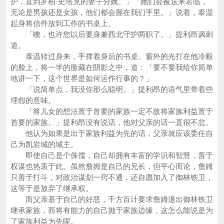
护，直到罗柏·史塔克的妻子分娩。」「她们会被送来君临，
无论是男孩还是女孩，他们都会握在我们手里。」说着，泰温
起身将信件放到工作的书桌上。
「噢，也许您以后要身兼西北守护两职了。」提利昂讽刺
道。
泰温转过身来，手撑着身后的书桌。窗外的光打在他冷毅
的脸上，将一半的脸藏在阴影之中，道：「要不要我给你简单
地讲一下，这个世界是如何运作行事的？」
「说简单点，我没你那么聪明。」提利昂的语气里带着些
埋怨的意味。
「将儿女的想法置于首要的家族一定不敌将家族利益置于
首要的家族。」提利昂没有说话，他对父亲的话一直很不忿。
他认为如果是出于家族利益为先的话，父亲就应该委任自
己为凯岩城的城主。
即使自己是个侏儒，自己却拥有丰富的学识和智慧，善于
权谋也热衷于此。虽然詹姆是自己的兄长，但平心而论，詹姆
只善于打斗，对政治谋划一窍不通，还自愿加入了御林铁卫，
这等于是放弃了继承权。
而父亲基于自己的好恶，千方百计要求詹姆退出御林铁卫
继承家族，而将有能力的自己抛于家族边缘，这怎么能说是为
了家族利益为先呢。