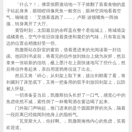
「什么？！」佛雷侯爵激动地一下子掀翻了装着食物的盘
子站起身来，眼睛瞪得像死鱼一般突出，眼神空洞地看着空
气，喃喃道：「艾德慕逃跑了……」卢斯·波顿嘴角一阵抽
搐，转身离开了大厅。
黄昏时刻，太阳最后的余晖盖在整个君临城上，将城墙染
成橘黄色，空气中依旧弥漫着粪便和腐烂的气味，只有靠近海
边的位置会稍微好受一些。
凯撒斯站在卧室的窗前，借着透进来的光阅读着一封信
函。他回到书桌前，将看完的信件放到烛台上烧为灰烬，然后
拿来一张崭新的信纸，蘸上墨汁在上面快速地写了些什么，然
后将信件卷起来，亲自用渡鸦将信送了出去。
然后又将「碎心」从剑架上取下来，拔出剑鞘看了看，将
剑藏到了床垫底下，又将一把备用的双手剑放回剑架上，以防
被人怀疑。
一切准备妥当后，凯撒斯抬头长舒了一口气，感觉心中的
焦虑依然不减，索性倒了一杯葡萄酒在窗边喝了起来。
门外敲门声响起，推门进来的是个圆圆胖胖的光头，隔着
一段距离已经能闻到他身上的脂粉气。
「瓦里斯大人，你好啊。」凯撒斯掩饰内心的焦虑，笑着
欢迎道。