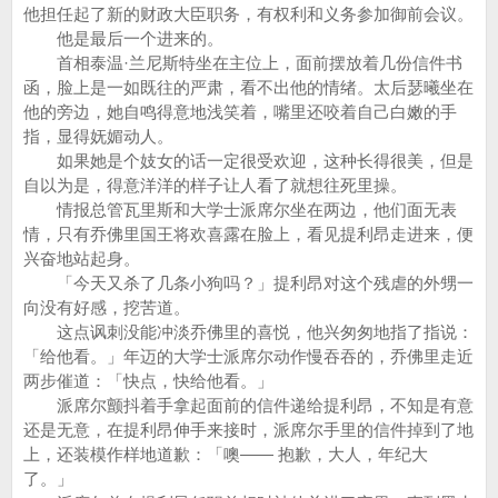
他担任起了新的财政大臣职务，有权利和义务参加御前会议。
他是最后一个进来的。
首相泰温·兰尼斯特坐在主位上，面前摆放着几份信件书
函，脸上是一如既往的严肃，看不出他的情绪。太后瑟曦坐在
他的旁边，她自鸣得意地浅笑着，嘴里还咬着自己白嫩的手
指，显得妩媚动人。
如果她是个妓女的话一定很受欢迎，这种长得很美，但是
自以为是，得意洋洋的样子让人看了就想往死里操。
情报总管瓦里斯和大学士派席尔坐在两边，他们面无表
情，只有乔佛里国王将欢喜露在脸上，看见提利昂走进来，便
兴奋地站起身。
「今天又杀了几条小狗吗？」提利昂对这个残虐的外甥一
向没有好感，挖苦道。
这点讽刺没能冲淡乔佛里的喜悦，他兴匆匆地指了指说：
「给他看。」年迈的大学士派席尔动作慢吞吞的，乔佛里走近
两步催道：「快点，快给他看。」
派席尔颤抖着手拿起面前的信件递给提利昂，不知是有意
还是无意，在提利昂伸手来接时，派席尔手里的信件掉到了地
上，还装模作样地道歉：「噢—— 抱歉，大人，年纪大
了。」