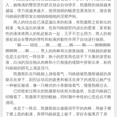
入，她饱满的臀部受到挤压就会自动弹开，凯撒斯的抽插越来
越猛，弹力就越来越大，使得抽插的幅度也逐渐加大，撞击着
玛格丽的臀部发出啪啪啪啪啪的淫靡声响。
两人的结合处已满是漏出来的粘液，有凯撒斯之前射出的
精液，龟头溢出的液体，也有玛格丽腔内泌出的爱液，富有黏
性的液体将两人的私处黏在一起，几乎不怎么用力，两人的相
接处就会在臀肉的弹性和粘液的黏性作用下自动进行抽插。
「啊—— 唔唔……啊……嗯……啊—— 啊—— 啊啊啊啊
啊啊啊……啊……」男人的肉棒再次膨胀抽搐，玛格丽的娇躯
也是泛起绯红一阵痉挛，狭小的腔室再也容不下大量的滚烫粘
液，白浊的混合物从肉棒和小穴相接的缝隙中挤射出来，粘得
玛格丽的阴毛上满是淫污。
凯撒斯趴在玛格丽上身喘着气，玛格丽被凯撒斯健硕的身
躯压在身下，剧烈运动后的疲惫和被压在身下的感觉让她产生
一种被征服感，像一只雌伏的小兽般喘着气，慢慢熟睡过去。
已经喷射过两次的凯撒斯却依然兴致盎然，但是玛格丽已
经睡着了，凯撒斯不想吵醒她，同时脑中奇怪的心思也在不断
涌现。
休息了一阵后，凯撒斯拔出被吸得牢牢的肉棒，用被子擦
了擦上面的黏液，再帮玛格丽盖上被子，穿好衣服离开了房