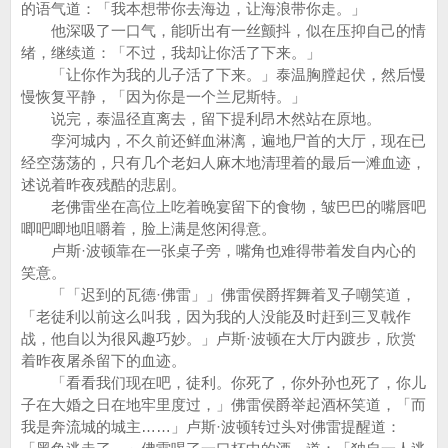
的语气道：「我本想带你去海边，让海浪带你走。」
他深吸了一口气，能听出有一丝颤抖，似在压抑自己的情
绪，继续道：「不过，我却让你活了下来。」
「让你作为我的儿子活了下来。」泰温胸膛起伏，然后慢
慢恢复平静，「因为你是一个兰尼斯特。」
说完，泰温径直离去，留下提利昂木然站在原地。
孪河城内，不久前还鲜血淋漓，遍地尸首的大厅，现在已
经空荡荡的，只有几个老妇人麻木地清理着的最后一滩血迹，
述说着昨夜残酷的悲剧。
老佛雷坐在高位上吃着晚宴留下的食物，皱巴巴的嘴唇吧
唧吧唧地咀嚼着，脸上满是悠闲得意。
卢斯·波顿靠在一张桌子旁，嘴角也难得带着发自内心的
笑意。
「「迟到的瓦德·佛雷」」佛雷侯爵挥舞着叉子嘲笑道，
「老徒利以前这么叫我，因为我的人没能及时赶到三叉戟作
战，他自以为很风趣巧妙。」卢斯·波顿在大厅内踱步，欣赏
着昨夜屠杀留下的血迹。
「看看我们现在吧，徒利。你死了，你外孙也死了，你儿
子在大婚之日在地牢里度过，」佛雷侯爵举起酒杯笑道，「而
我是奔流城的城主……」卢斯·波顿转过头对佛雷提醒道：