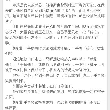
毒药是女人的武器，凯撒斯也曾预料过下毒的可能，在做
爱前，他还特意留意到玛格丽也喝了那壶酒，他才放心地饮
用。如果不是自己从梦中惊醒，可能在睡梦中就已经被砍成碎
片了。
此时已经无暇多想是什么时候被动了手脚。现在的情况不
容乐观，大量的士兵正在赶来，自己手里只有一把「碎心」，
喉咙的剧痛不但发不出「龙吼」，甚至还因疼痛影响到了行
动。
凯撒斯一手捂着喉咙试图减缓疼痛，一手将「碎心」拔出
剑鞘。
艰难地朝门口走去，只听远处响起几声叫喊：「就是
他！」「干掉他！」凯撒斯迅速退回房间，一把扯下被子，将
被子卡在门框上做成帘子，将室内的情况完全遮挡住。
他将「碎心」的剑刃探出门外，自己靠在门边上，手里紧
紧握着剑柄。
外面的声音越来越近，在门口停住了。
他们显然是看到了露出来的剑刃，知道凯撒斯一定在帘子
后面。
凯撒斯手里紧紧攥着剑柄，强忍着喉咙的剧痛，不发出一
丝声音。