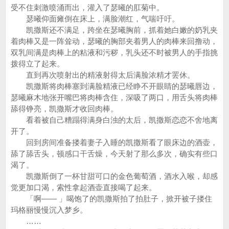
受不住刺激喷涌而出，灌入了瑟曦的肛菊中。
瑟曦仰面瘫倒在床上，满脸潮红，气喘吁吁。
凯撒斯还不满足，跨坐在瑟曦胸前，抓着她白嫩的奶乳夹
着肉棒又是一阵耸动，瑟曦的胸部夹着男人的肉棒来回撸动，
双乳间满是肉棒上的粘液和污秽，乳头还不时被男人的手指挑
拨得立了起来。
直到再次喷射出的精液射得太后满脸浓精才罢休。
凯撒斯将肉棒塞到满脸精液已经睁不开眼睛的瑟曦唇边，
瑟曦麻木地张开嘴巴将肉棒含住，深吸了两口，用舌头将肉棒
舔得铮亮，凯撒斯才收回肉棒。
看着被自己糟蹋得满身白浊的太后，凯撒斯恋恋不舍地离
开了。
回到房间准备搂着妻子入睡的凯撒斯看了眼床边的酒壶，
舔了舔舌头，顿感口干舌燥，今天射了那么多次，确实有些口
渴了。
凯撒斯倒了一杯甘甜可口的金色葡萄酒，酒水入喉，却感
觉更加口渴，索性拿起酒壶直接喝了起来。
「啊—— 」喝饱了的凯撒斯拍了拍肚子，掀开被子搂住
玛格丽慢慢沉入梦乡。
……