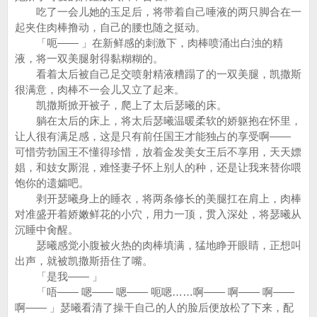
吃了一会儿她的玉足后，将带着自己唾液的两只脚合在一
起夹住肉棒撸动，自己的腰也随之挺动。
「呃—— 」在新鲜感的刺激下，肉棒喷涌出白浊的精
液，将一双美腿射得黏糊糊的。
看着太后被自己足交喷射精液糟蹋了的一双美腿，凯撒斯
很满意，肉棒不一会儿又立了起来。
凯撒斯掀开被子，爬上了太后瑟曦的床。
躺在太后的床上，将太后瑟曦温暖柔软的娇躯抱在怀里，
让人很有满足感，这是只有前任国王才能独占的享受啊——
可惜劳勃国王不懂得珍惜，放着金发美女王后不享用，天天嫖
娼，和妓女厮混，难怪妻子怀上别人的种，还是让我来替你喂
饱你的遗孀吧。
剥开瑟曦身上的睡衣，将两条修长的美腿扛在肩上，肉棒
对准盛开着娇嫩鲜花的小穴，用力一顶，贯入深处，将瑟曦从
沉睡中肏醒。
瑟曦感觉小腹被火热的肉棒填满，猛地睁开眼睛，正想叫
出声，就被凯撒斯捂住了嘴。
「是我—— 」
「唔—— 嗯—— 嗯—— 呃嗯……啊—— 啊—— 啊——
啊—— 」瑟曦看清了操干自己的人的脸后便放松了下来，配