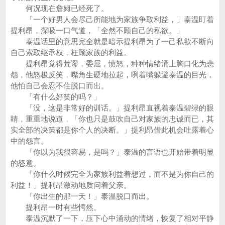
何况现在詹姆已经死了。
「一个好男人会尽己所能地为家族争取利益，」泰温盯着
提利昂，深吸一口气道，「全然不顾自己的私欲。」
泰温话里的意思完全就是暗示提利昂为了一己私欲不断向
自己索取继承权，枉顾家族的利益。
提利昂觉得荒谬，委屈，愤怒，种种情绪涌上胸口化为悲
怨，他怒极反笑，嘴角生硬地拉起，咧着嘴躲避泰温的目光，
他怕自己会忍不住脱口而出。
「有什么好笑的吗？」
「没，这是非常好的训话。」提利昂直视着泰温碧绿的眼
睛，重重地说道，「你也只是鼓吹自己对家族的忠诚而已，其
实全部的决策都是你个人的决断。」提利昂借此机会吐露着心
中的怨言。
「你以为我很容易，是吗？」泰温的言语也开始带着明显
的怒意。
「你什么时候完全为家族利益着想过，而不是为你自己的
利益！」提利昂激动地质问着父亲。
「你出生的那一天！」泰温脱口而出。
提利昂一时有些愕然。
泰温沉默了一下，压下心中涌动的情绪，恢复了相对平静