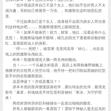
「也许我该庆幸自己不是个女人，他们似乎也对男人不太
感兴趣，否则自己将痛苦一万倍。」凯撒斯在这时胡思乱想
道。
「不过如果自己是个女人，或者就不会因为操女人而沦落
到这种地步吧……」凯撒斯缓缓闭上眼睛想道。
「不！如果不能肏屄！权力，财富，地位，活着还有什么
意思！」凯撒斯猛地睁开眼睛，瞳孔在阳光下透着熔岩般的暗
红，直视面前迫人的身影。
「哼—— 死吧！」格雷果·克里冈高举「碎心」，向趴在
地上的凯撒斯头颅砍去。
咚咚！凯撒斯感觉大脑一阵失神的颤动。
当！—— 一个头戴古朴面具，面具上有两根像野猪般上
挑獠牙的古怪男人凭空出现，他手持一把剑刃暗如黑烟的巨型
双手剑挡在凯撒斯面前。
这是神迹？！亦或是魔法？！
原本木质的面具慢慢脱落铅华，露出纯金的光泽，最强龙
祭司「暴君」科瑞纳克手持瓦雷利亚钢剑「寒冰」为守护而
来！
两把材质特异的巨剑碰撞在一起发出嗡嗡的颤音。
所有人都被眼前的一幕震惊了！震惊于神秘人毫无征兆的