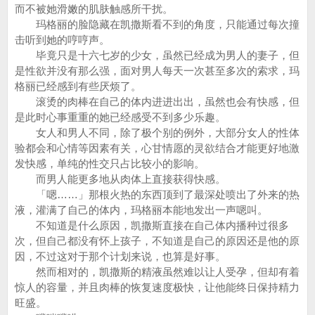
而不被她滑嫩的肌肤触感所干扰。
玛格丽的脸隐藏在凯撒斯看不到的角度，只能通过每次撞
击听到她的哼哼声。
毕竟只是十六七岁的少女，虽然已经成为男人的妻子，但
是性欲并没有那么强，面对男人每天一次甚至多次的索求，玛
格丽已经感到有些厌烦了。
滚烫的肉棒在自己的体内进进出出，虽然也会有快感，但
是此时心事重重的她已经感受不到多少乐趣。
女人和男人不同，除了极个别的例外，大部分女人的性体
验都会和心情等因素有关，心甘情愿的灵欲结合才能更好地激
发快感，单纯的性交只占比较小的影响。
而男人能更多地从肉体上直接获得快感。
「嗯……」那根火热的东西顶到了最深处喷出了外来的热
液，灌满了自己的体内，玛格丽本能地发出一声嗯叫。
不知道是什么原因，凯撒斯直接在自己体内播种过很多
次，但自己都没有怀上孩子，不知道是自己的原因还是他的原
因，不过这对于那个计划来说，也算是好事。
然而相对的，凯撒斯的精液虽然难以让人受孕，但却有着
惊人的容量，并且肉棒的恢复速度极快，让他能终日保持精力
旺盛。