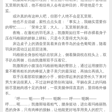
瓦里斯的鬼话，他不相信有人会有这种目的，即使他是个太
监。
或许真的有这种人吧，但那个人绝不会是瓦里斯。
他也不去说破，索性点点头道：「事实上，我确实需要你
的帮忙……」「荣幸之至，大人。」瓦里斯躬身道。
夜晚，在蓬松的羽毛床上，凯撒斯如往常一样赤裸着身子
压在玛格丽的娇躯上耕耘，只是今天显得尤为兴奋。
床边桌子上的酒壶里装着来自青亭岛的金色葡萄酒，随着
羽床的震动泛起层层涟漪。
玛格丽全身放松地趴在软床上，侧着脑袋枕在枕头上，双
手趴在两侧，任由凯撒斯双手压着它。
凯撒斯的小腹顶在玛格丽饱满的臀部上，通过运用腰部力
量不断将粗长的肉棒挺入妻子美穴的最深处，再抽出再插入。
双手压着那双软嫩的小手，俯卧撑起来的姿势长久下来对
男方来说很累人，不过这种姿势别有滋味。平躺在床上的玛格
丽尽显她肉感十足的身材，一双美腿伸得直直的，显得格外修
长。
「呼—— 呃—— 呼—— 呃啊—— 呼—— 呃啊——
呼……呃……」凯撒斯喘着粗气，腰身挺动，进出着玛格丽熟
悉的身体，只有肉棒的接触，让他能更好地享用美人的腔穴，