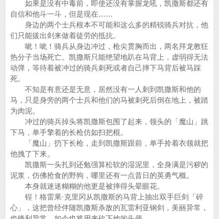
如果是没有中毒前，即使还没有掌握龙吼，凯撒斯都还有
自信和他斗一斗，但是现在……
身边的两个士兵根本不可能和这么多的精锐骑兵对抗，他
们只能拔出剑来做着徒劳的抵抗。
呲！呲！骑兵从身边冲过，枪尖贯胸而出，两名拜龙教狂
热分子当场死亡。凯撒斯只能绝望地趴在马背上，虚弱得无法
动弹，等待着被冲过的骑兵刺死或者自己摔下马背后被马踩
死。
不知是有意还是无意，居然没有一人刺到凯撒斯和他的
马，只是身旁的两个士兵和他们的马被刺死后倒在地上，被踏
为肉泥。
冲过的骑兵掉头将凯撒斯包围了起来，领头的「魔山」跳
下马，单手擎着的长枪仿如扫把棍。
「魔山」扔下长枪，走到凯撒斯跟前，单手拎着衣领就把
他拽了下来。
凯撒斯一头扎到还勉强算松软的湿泥里，全身满是污秽的
泥浆，仿佛抢食的野狗，哪里还有一点昔日的英勇气概。
本身就迷迷糊糊的他更是被摔得头晕眼花。
锃！格雷果·克里冈从凯撒斯的马背上抽出双手巨剑「碎
心」，这把曾经伴随凯撒斯杀敌的瓦雷利亚钢剑，美丽异常，
也锋利异常，如今也将用来砍下他的头颅。