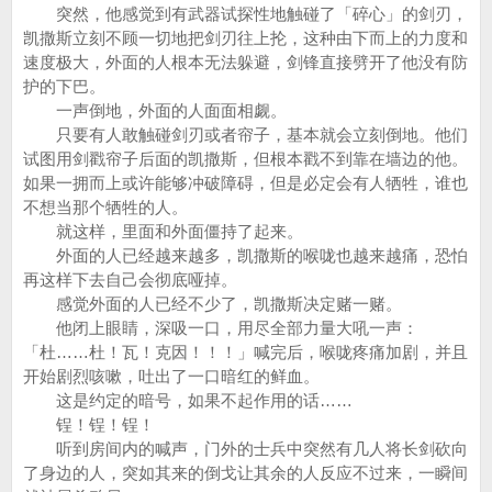
突然，他感觉到有武器试探性地触碰了「碎心」的剑刃，
凯撒斯立刻不顾一切地把剑刃往上抡，这种由下而上的力度和
速度极大，外面的人根本无法躲避，剑锋直接劈开了他没有防
护的下巴。
一声倒地，外面的人面面相觑。
只要有人敢触碰剑刃或者帘子，基本就会立刻倒地。他们
试图用剑戳帘子后面的凯撒斯，但根本戳不到靠在墙边的他。
如果一拥而上或许能够冲破障碍，但是必定会有人牺牲，谁也
不想当那个牺牲的人。
就这样，里面和外面僵持了起来。
外面的人已经越来越多，凯撒斯的喉咙也越来越痛，恐怕
再这样下去自己会彻底哑掉。
感觉外面的人已经不少了，凯撒斯决定赌一赌。
他闭上眼睛，深吸一口，用尽全部力量大吼一声：
「杜……杜！瓦！克因！！！」喊完后，喉咙疼痛加剧，并且
开始剧烈咳嗽，吐出了一口暗红的鲜血。
这是约定的暗号，如果不起作用的话……
锃！锃！锃！
听到房间内的喊声，门外的士兵中突然有几人将长剑砍向
了身边的人，突如其来的倒戈让其余的人反应不过来，一瞬间