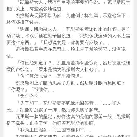
「凯撒斯大人，我有些重要的事要和你说。」瓦里斯顺手
把门关上，有些紧张地说道。
凯撒斯表现得不以为然，为他倒了杯红酒，示意他坐下，
将酒杯推了过去。
「谢谢，凯撒斯大人。」瓦里斯看着递过来的红酒，鼻子
动了动，将双手插在袖子里说道：「我想像我这样的人不太需
要这种东西。」「我想说的是，你将要有麻烦了。」
凯撒斯插着手靠在靠背上，脸上带了然的笑容，没有说
话。
「你已经知道了？」瓦里斯显得有些惊讶，然后恢复他细
缓的声线道，「看来是我为凯撒斯大人担心了。」
「你打算怎么做？」瓦里斯问道。
凯撒斯闭上了眼睛思索了片刻，然后睁开眼睛反问道：
「你呢？」「帮助你。」
「为什么？」
「为了和平」瓦里斯毫不犹豫地回答着，「……和人
民。」凯撒斯沉默了一阵，然后仰头笑了起来。
瓦里斯一脸的坚定，好像这真的是他的愿望一般。凯撒斯
摇了摇头，止住了笑，他盯着瓦里斯的眼睛。
「我为王国服务，而王国需要和平。」
凯撒斯听到这种理由，有些说不出话来。他当然不会相信