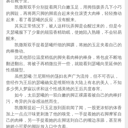
裹在靴子里。
凯撒斯双手分别捉着两只白嫩玉足，用拇指拨弄几下小巧
的脚趾，再将两只脚的脚底合起来夹住滚烫大肉棒，轻轻撸动
起来，看了看瑟曦的反应，没有醒来。
其实正常情况下，被人这样玩弄脚是会醒过来的，但是今
天瑟曦服下了少量的颠茄香精助眠，使她陷入熟睡，不会轻易
醒来。
凯撒斯双手捉着瑟曦纤细的脚踝，将她的玉足夹着自己的
肉棒撸动。
比其他部位温度稍低的脚夹着肉棒的棒身，将包皮不断地
翻进翻出。将被子再稍微拉开一些，就能看到瑟曦向里延伸的
性感腿型。
虽然瑟曦·兰尼斯特的荡妇名声广为流传，但不可否认，
曾经作为王后的瑟曦确实是维斯特洛大陆上有名的美人，不知
多少男人梦寐以求和这个性感美艳的王后共度春宵。
如今，太后瑟曦的一双白嫩的脚正裸露着被自己的肉棒奸
污，奇异的兴奋感油然而生。
凯撒斯提起一只玉足放到面前闻了闻，一股更浓郁的体香
加上一点点汗味更刺激了他的嗅觉，一手捉着她的右脚摩挲自
己的肉棒，另一手捉着她的左脚送到自己的嘴边亲舔，甚至将
她娇小可爱的脚趾放入口中含着。