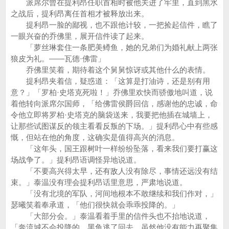
派席尔曾在提利昂任职首相时被他关进了牢里，直到黑水
之战后，提利昂离任首相才被释放出来。
提利昂一脸的鄙视，也不跟他计较，一把捡起信件，瞧了
一眼兴奋的乔佛里，展开信件读了起来。
「萝丝琳套住一条肥美鳟鱼，她的兄弟们为婚礼献上两张
狼皮为礼。——瓦德·佛雷」
乔佛里笑着，期待着这个舅舅惊讶或其他什么的表情。
提利昂夹着信，疑惑道：「这算是打油诗，还是别有用
意？」「罗柏·史塔克死啦！」乔佛里欢快而骄傲地叫道，说
着他转向派席尔国师，「给佛雷侯爵回信，感谢他的忠诚，命
令他立即将罗柏·史塔克的脑袋送来，我要把他插在城墙上，
让那些试图谋反的领主看看反叛的下场。」提利昂心中有些感
慨，但站在他的角度，这确实是值得高兴的消息。
「这年头，国王跟树叶一样纷纷坠落，看来我们要打赢这
场战争了。」提利昂语调怪异地说道。
「不要高兴得太早，还有敌人没有除尽，事情还远没有结
束。」泰温没有理会提利昂话里意思，严肃地说道。
「没有北境的军队，河间地根本不敢继续和我们作对，」
瑟曦笑着奉承道，「他们很快就会乖乖投降的。」
「大部分会。」泰温看着手里的信件头也不抬地说道，
「奔流城不会投降的，黑鱼逃了回去，虽然他没有能力再聚集