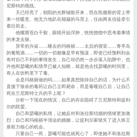
尼斯特的视线。
天已经亮了，朝阳的光辉铺散开来，照在凯撒斯的背上带
来一丝暖意。他无力地趴在颠簸的马背上，任由两名信徒牵引
着往前走。
他嘴唇苍白干裂，眼睛开始浮肿，恍恍惚惚中思考着事情
的来龙去脉。
异常的兴奋……睡去的玛格丽……太后的寝室……青亭岛
的葡萄酒……一切的一切都像是早有预谋，即使已经预料到会
有对自己不利的事情发生，自己却仍然一步步落入陷阱中。也
许他和瑟曦的私情早已被人知晓，就是他去找瑟曦的时间里，
有人在饮料里下了毒。
会是玛格丽做的吗……如果真想除掉自己的话，为什么不
直接下致命的毒药让自己立即毙命，而是毒哑自己后，让自己
死在兰尼斯特士兵的手上呢？
分析一下现在的情况，自己的存在阻碍了兰尼斯特和提利
尔的联盟。
自己和瑟曦的私情，让她反对和洛拉斯结婚的情绪更加激
烈；自己和玛格丽半强迫的婚姻，让提利尔家错失了进入铁王
座权力核心的机会。
只要自己一死，瑟曦可能也就死心了，即使她不和洛拉斯