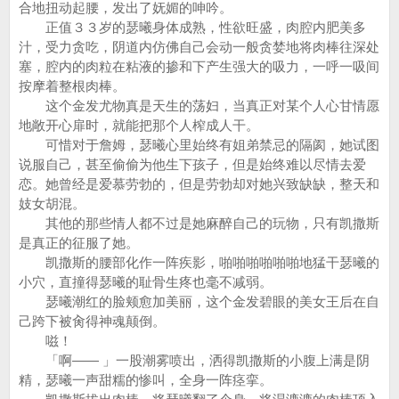
合地扭动起腰，发出了妩媚的呻吟。
正值３３岁的瑟曦身体成熟，性欲旺盛，肉腔内肥美多
汁，受力贪吃，阴道内仿佛自己会动一般贪婪地将肉棒往深处
塞，腔内的肉粒在粘液的掺和下产生强大的吸力，一呼一吸间
按摩着整根肉棒。
这个金发尤物真是天生的荡妇，当真正对某个人心甘情愿
地敞开心扉时，就能把那个人榨成人干。
可惜对于詹姆，瑟曦心里始终有姐弟禁忌的隔阂，她试图
说服自己，甚至偷偷为他生下孩子，但是始终难以尽情去爱
恋。她曾经是爱慕劳勃的，但是劳勃却对她兴致缺缺，整天和
妓女胡混。
其他的那些情人都不过是她麻醉自己的玩物，只有凯撒斯
是真正的征服了她。
凯撒斯的腰部化作一阵疾影，啪啪啪啪啪啪地猛干瑟曦的
小穴，直撞得瑟曦的耻骨生疼也毫不减弱。
瑟曦潮红的脸颊愈加美丽，这个金发碧眼的美女王后在自
己跨下被肏得神魂颠倒。
嗞！
「啊—— 」一股潮雾喷出，洒得凯撒斯的小腹上满是阴
精，瑟曦一声甜糯的惨叫，全身一阵痉挛。