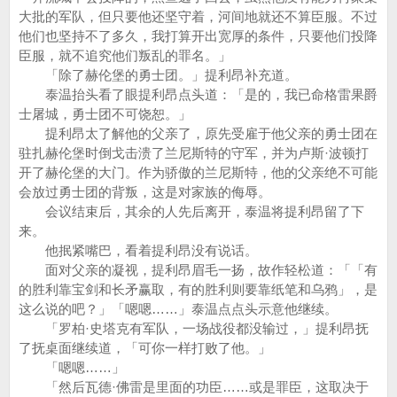
大批的军队，但只要他还坚守着，河间地就还不算臣服。不过
他们也坚持不了多久，我打算开出宽厚的条件，只要他们投降
臣服，就不追究他们叛乱的罪名。」
「除了赫伦堡的勇士团。」提利昂补充道。
泰温抬头看了眼提利昂点头道：「是的，我已命格雷果爵
士屠城，勇士团不可饶恕。」
提利昂太了解他的父亲了，原先受雇于他父亲的勇士团在
驻扎赫伦堡时倒戈击溃了兰尼斯特的守军，并为卢斯·波顿打
开了赫伦堡的大门。作为骄傲的兰尼斯特，他的父亲绝不可能
会放过勇士团的背叛，这是对家族的侮辱。
会议结束后，其余的人先后离开，泰温将提利昂留了下
来。
他抿紧嘴巴，看着提利昂没有说话。
面对父亲的凝视，提利昂眉毛一扬，故作轻松道：「「有
的胜利靠宝剑和长矛赢取，有的胜利则要靠纸笔和乌鸦」，是
这么说的吧？」「嗯嗯……」泰温点点头示意他继续。
「罗柏·史塔克有军队，一场战役都没输过，」提利昂抚
了抚桌面继续道，「可你一样打败了他。」
「嗯嗯……」
「然后瓦德·佛雷是里面的功臣……或是罪臣，这取决于