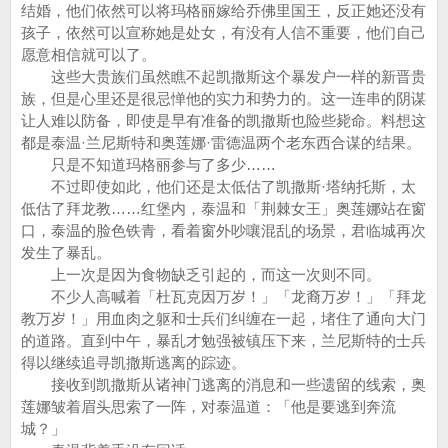
结婚，他们依然可以将玛格丽嫁给乔佛里国王，反正她还没有
孩子，依然可以宣称她是处女，有没有人信不重要，他们自己
愿意相信就可以了。
这些大贵族们虽然瞧不起凯撒斯这个暴发户一样的新晋贵
族，但是心里还是很忌惮他的实力和势力的。这一连串的阴谋
让人难以防备，即使是早有准备的凯撒斯也险些毙命。料想这
都是泰温·兰尼斯特和奥莲娜·雷德温两个老东西合谋的结果。
只是不知道玛格丽参与了多少……
不过即使如此，他们还是太低估了凯撒斯·塔纳托斯，太
低估了拜龙教……红堡内，泰温和「荆棘女王」奥莲娜站在窗
口，泰温的脸色铁青，看着窗外吵嚷混乱的场景，君临城再次
发生了暴乱。
上一次是因为食物缺乏引起的，而这一次则不同。
不少人高喊着「杜瓦克因万岁！」「龙裔万岁！」「拜龙
教万岁！」用血肉之躯和士兵们纠缠在一起，堵住了通向大门
的道路。直到中午，暴乱才勉强被镇压下来，兰尼斯特的士兵
得以继续追寻凯撒斯逃离的踪迹。
接收到凯撒斯从诸神门逃离的消息和一些遗留的线索，奥
莲娜皱着眉头思索了一阵，对泰温道：「他是要逃到奔流
城？」