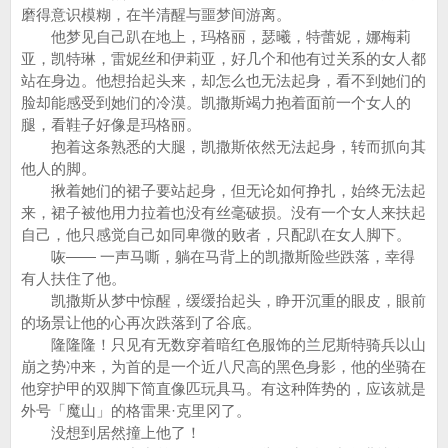
磨得意识模糊，在半清醒与噩梦间游离。
他梦见自己趴在地上，玛格丽，瑟曦，特蕾妮，娜梅莉
亚，凯特琳，雷妮丝和伊莉亚，好几个和他有过关系的女人都
站在身边。他想抬起头来，却怎么也无法起身，看不到她们的
脸却能感受到她们的冷漠。凯撒斯竭力抱着面前一个女人的
腿，看鞋子好像是玛格丽。
抱着这条熟悉的大腿，凯撒斯依然无法起身，转而抓向其
他人的脚。
揪着她们的裙子要站起身，但无论如何挣扎，始终无法起
来，裙子被他用力拉着也没有丝毫破损。没有一个女人来扶起
自己，他只感觉自己如同卑微的败者，只配趴在女人脚下。
咴—— 一声马嘶，躺在马背上的凯撒斯险些跌落，幸得
有人扶住了他。
凯撒斯从梦中惊醒，缓缓抬起头，睁开沉重的眼皮，眼前
的场景让他的心再次跌落到了谷底。
隆隆隆！只见有无数穿着暗红色服饰的兰尼斯特骑兵以山
崩之势冲来，为首的是一个近八尺高的黑色身影，他的坐骑在
他穿护甲的双脚下简直像匹玩具马。有这种阵势的，应该就是
外号「魔山」的格雷果·克里冈了。
没想到居然撞上他了！