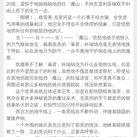
闪现，震惊于他能稳稳地挡住「魔山」手持瓦雷利亚钢双手剑
由上而下的全力一击。
「呃啊！」格雷果·克里冈是一个行事不经大脑、全凭意
气用事的残暴粗汉，他完全不理会不合情理的现象，只是愤怒
地劈向任何胆敢阻挡他的人。
当！—— 当！—— 当！—— 「魔山」愤怒地使尽他惊人
的力气狠命攻击，戴着面具的「暴君」科瑞纳克毫无表情地接
下劈砍，站在原地只为防守，一步不离地守护倒在地上的凯撒
斯。
凯撒斯不了解「暴君」科瑞纳克为什么会突然出现，但是
此时并不是想这个的时候，虽然他不愧是最强龙祭祀，即使站
在原地也能完全抵挡「魔山」的狂猛进攻，但毕竟寡不敌众，
周围还有那么多精锐的骑兵虎视眈眈，情况依然紧迫。
这个世界虽然总体还算正常，但是在那些阴暗角落里，依
然存在着许多神秘诡异的魔法巫术。克里冈的手下都是些凶狠
残暴的大胆之徒，在惊愕过后已经开始躁动起来。
西北方的地平线上，一条黑线在不断抖动，伴随着隐隐的
隆隆声响。
一个外围的骑兵首先注意到了那里的情况，他眯着眼睛观
察了一阵，立刻意识到了什么，正要高呼警示。