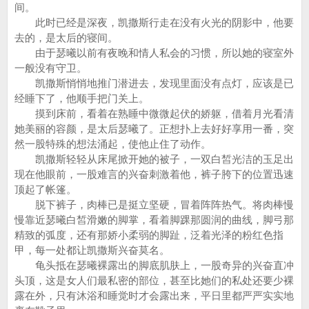
间。
此时已经是深夜，凯撒斯行走在没有火光的阴影中，他要
去的，是太后的寝间。
由于瑟曦以前有夜晚和情人私会的习惯，所以她的寝室外
一般没有守卫。
凯撒斯悄悄地推门潜进去，发现里面没有点灯，应该是已
经睡下了，他顺手把门关上。
摸到床前，看着在熟睡中微微起伏的娇躯，借着月光看清
她美丽的容颜，是太后瑟曦了。正想扑上去好好享用一番，突
然一股特殊的想法涌起，使他止住了动作。
凯撒斯轻轻从床尾掀开她的被子，一双白皙光洁的玉足出
现在他眼前，一股难言的兴奋刺激着他，裤子胯下的位置迅速
顶起了帐篷。
脱下裤子，肉棒已是挺立坚硬，冒着阵阵热气。将肉棒慢
慢靠近瑟曦白皙滑嫩的脚掌，看着脚踝那圆润的曲线，脚弓那
精致的弧度，还有那娇小柔弱的脚趾，泛着光泽的粉红色指
甲，每一处都让凯撒斯兴奋莫名。
龟头抵在瑟曦裸露出的脚底肌肤上，一股奇异的兴奋直冲
头顶，这是女人们最私密的部位，甚至比她们的私处还要少裸
露在外，只有沐浴和睡觉时才会露出来，平日里都严严实实地