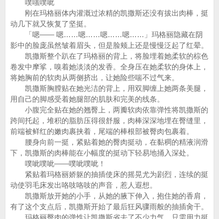
噗嗤噗呲
刚在玛格丽体内灌溉过浓精的凯撒斯还没有拔出肉棒，挺
动几下就又恢复了坚挺。
「嗯—— 嗯……嗯……嗯……嗯……」玛格丽隐藏在阴
影中的脸庞虽然皱着眉头，但是脸颊上还是慢慢泛起了红晕。
凯撒斯整个趴在了玛格丽的背上，将脸埋着她柔软的棕色
卷发中摩挲，嗅着她淡淡的发香。全身压在她柔软的身体上，
将她胸前的软肉从两侧挤出，让她险些喘不过气来。
凯撒斯胸膛贴在她光洁的背上，用双脚缠上她两条美腿，
用自己的脚感受着她腿部的肌肤和完美的线条。
小腹完全贴在她的翘臀上，两瓣软肉依靠弹性将凯撒斯的
跨间托起，堆积的脂肪压得很舒服，肉棒深深地埋在臀缝里，
前端被鲜红的嫩肉裹挟着，尾端的棒根部被臀肉包裹着。
腰身向前一挺，紧贴着她的臀肉挺动，在黏稠的精液润滑
下，凯撒斯的肉棒能在小幅度的挺动下轻易地捅入深处。
噗呲噗呲——噗呲噗呲！
紧贴着玛格丽娇躯的抽插使床的摇晃尤为剧烈，连续的挺
动使羽毛床发出咯吱咯吱的声音，惹人遐想。
凯撒斯放开她的小手，从她的腋下伸入，抱住她的香肩，
有了这个支点后，凯撒斯开始了最后狂风骤雨般的抽插肏干。
玛格丽臀肉的弹性让凯撒斯省去了不少力气，只需用力挺