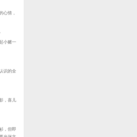
的心情，
。
起小赌一
认识的全
影，喜儿
衫，但即
要当张文