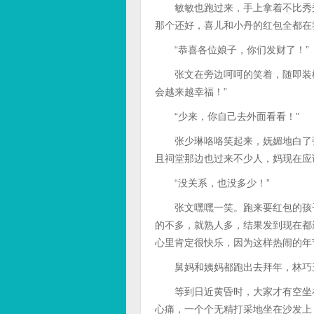
敏敏也跑过来，手上拿着不比秀秀
那个还好，喜儿和小丹的红包全都在
“恭喜各位娘子，你们发财了！”
张文在旁边呵呵的笑着，随即装模
会越来越幸福！”
“少来，你自己去外面看看！”
张少琳咯咯笑起来，妩媚地白了张
且祠堂那边也过来不少人，妈现在应
“没关系，也没多少！”
张文嘿嘿一笑。跑来要红包的孩子
的不多，就熟人多，结果发到现在都
心里肯定很快乐，因为这样热闹的年
舅妈和姨妈都跑出去拜年，林巧玉
等到日近黄昏时，大家才有空坐在
心痛，一个个无精打采地坐在沙发上