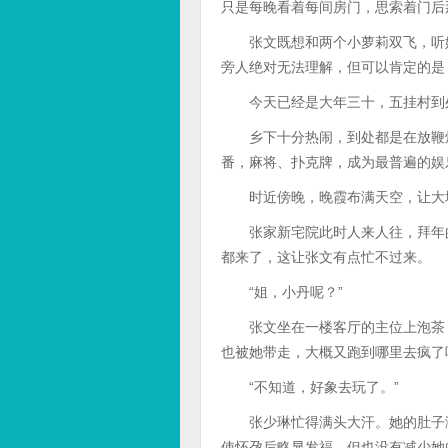
只是每晚看着每间房门，思索着门后
张文既想和两个小萝莉双飞，听她
旁人绝对无法理解，但可以肯定的是
今天已经是大年三十，五挂村到处
乡下十分热闹，到处都是在放鞭炮
番，麻将、扑克牌，成为最普遍的娱
时近傍晚，晚霞布满天空，让大地
张家新宅院此时人来人往，拜年的
都来了，这让张文有点忙不过来。
“姐，小丹呢？”
张文坐在一楼客厅的主位上泡茶，
也被她带走，大概又跑到哪里去疯了
“不知道，好象去玩了。”
张少琳忙得满头大汗。她的肚子渐
使怀孕后略显发福，但也没有减少她