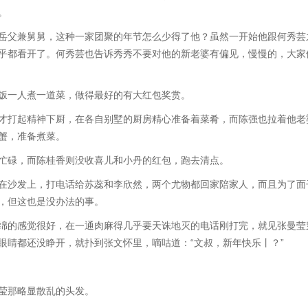
。
父兼舅舅，这种一家团聚的年节怎么少得了他？虽然一开始他跟何秀芸
乎都看开了。何秀芸也告诉秀秀不要对他的新老婆有偏见，慢慢的，大家
一人煮一道菜，做得最好的有大红包奖赏。
打起精神下厨，在各自别墅的厨房精心准备着菜肴，而陈强也拉着他老
蟹，准备煮菜。
碌，而陈桂香则没收喜儿和小丹的红包，跑去清点。
沙发上，打电话给苏蕊和李欣然，两个尤物都回家陪家人，而且为了面
，但这也是没办法的事。
的感觉很好，在一通肉麻得几乎要天诛地灭的电话刚打完，就见张曼莹
眼睛都还没睁开，就扑到张文怀里，嘀咕道：“文叔，新年快乐丨？”
莹那略显散乱的头发。