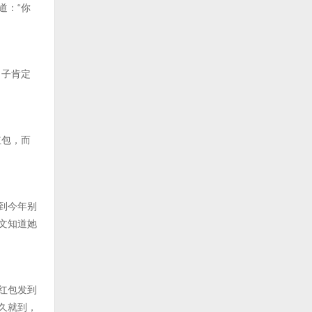
道：“你
日子肯定
红包，而
到今年别
文知道她
红包发到
久就到，