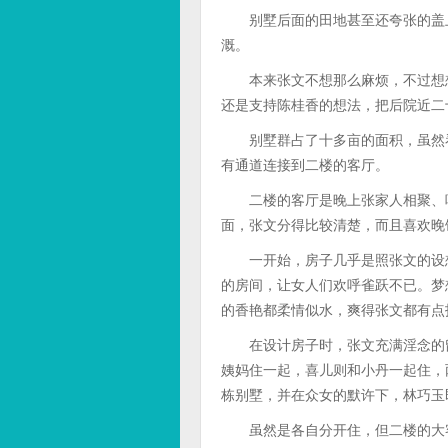
别墅后面的田地甚至还夸张的盖上
溉。
本来张文不想那么麻烦，不过想想
还是支持陈桂香的想法，把后院近二
别墅群占了十多亩的面积，虽然看
有通道连接到二楼的客厅。
二楼的客厅是晚上张家人相聚、吃
面，张文分得比较清楚，而且喜欢晚
一开始，房子几乎是照张文的设想
的房间，让女人们欢呼雀跃不已。梦
的香艳都柔情似水，爽得张文都有点
在设计房子时，张文充满淫念的留
姨妈住一起，喜儿则和小丹一起住，
栋别墅，并在众女的默许下，林巧玉
虽然是各自分开住，但二楼的大客