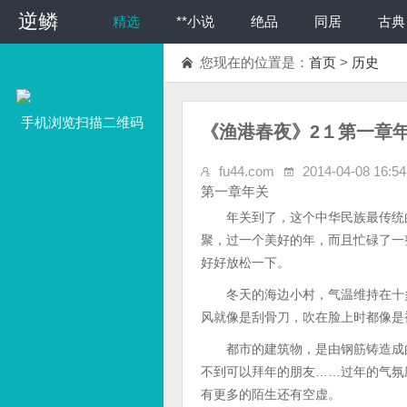
逆鳞
精选
**小说
绝品
同居
古典
您现在的位置是：
首页
>
历史
手机浏览扫描二维码
《渔港春夜》2１第一章
fu44.com
2014-04-08 16:54
第一章年关
年关到了，这个中华民族最传统的
聚，过一个美好的年，而且忙碌了一
好好放松一下。
冬天的海边小村，气温维持在十多
风就像是刮骨刀，吹在脸上时都像是
都市的建筑物，是由钢筋铸造成的
不到可以拜年的朋友……过年的气氛
有更多的陌生还有空虚。