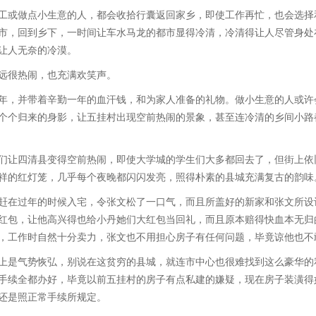
或做点小生意的人，都会收拾行囊返回家乡，即使工作再忙，也会选择
市，回到乡下，一时间让车水马龙的都市显得冷清，冷清得让人尽管身处
让人无奈的冷漠。
很热闹，也充满欢笑声。
，并带着辛勤一年的血汗钱，和为家人准备的礼物。做小生意的人或许
个个归来的身影，让五挂村出现空前热闹的景象，甚至连冷清的乡间小路
让四清县变得空前热闹，即使大学城的学生们大多都回去了，但街上依
祥的红灯笼，几乎每个夜晚都闪闪发亮，照得朴素的县城充满复古的韵味
在过年的时候入宅，令张文松了一口气，而且所盖好的新家和张文所设
红包，让他高兴得也给小丹她们大红包当回礼，而且原本赔得快血本无归
，工作时自然十分卖力，张文也不用担心房子有任何问题，毕竟谅他也不
是气势恢弘，别说在这贫穷的县城，就连市中心也很难找到这么豪华的
手续全都办好，毕竟以前五挂村的房子有点私建的嫌疑，现在房子装潢得
还是照正常手续所规定。