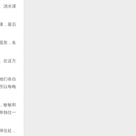
、浇水灌
康，最后
圆形，各
。在这方
她们各自
所以每晚
，敏敏和
单独住一
择住处，