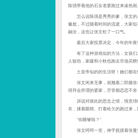
陈强带着他的石女老婆跑过来凑热闹
怎么说陈强是秀秀的爹，张文的岳
尴尬，不过随着时间的流逝，大家似
融洽，这也让张文松了一口气。
最后大家投票决定，今年的年夜饭
有了这种游戏似的方法，女孩们才
人较劲，家建和小秋也跑去市场买螃
土皇帝似的的生活呀！她们都在忙
张文闲来无事，就翘着二郎腿坐在
得拜会所谓的婆家，尽管都恋恋不舍
诉说对彼此的思念之情，情意绵绵
衣，揉着眼睛、打着哈欠的跑过来，
“你睡够啦？”
张文呵呵一笑，伸手抚摸着张曼