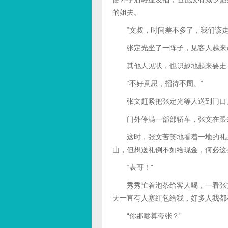
的姐夫。
“文叔，时间差不多了，我们该走
张定光坐了一阵子，见客人越来越
其他人见状，也识趣地起来要走，
“不好意思，招待不周。”
张文赶紧把张定光等人送到门口
门外停满一部部轿车，张文在跟来
这时，张文苦笑地看着一地的礼品
山，但想送礼倒不如给现金，何必这
“表哥！”
秀秀忙着泡茶给客人喝，一看张文
天一直有人塞红包给我，好多人我都
“你那哪算夸张？”