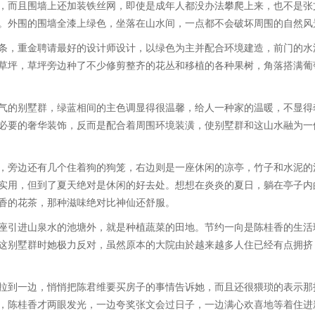
而且围墙上还加装铁丝网，即使是成年人都没办法攀爬上来，也不是张
。外围的围墙全漆上绿色，坐落在山水间，一点都不会破坏周围的自然风
，重金聘请最好的设计师设计，以绿色为主并配合环境建造，前门的水
草坪，草坪旁边种了不少修剪整齐的花丛和移植的各种果树，角落搭满葡
的别墅群，绿蓝相间的主色调显得很温馨，给人一种家的温暖，不显得
必要的奢华装饰，反而是配合着周围环境装潢，使别墅群和这山水融为一
旁边还有几个住着狗的狗笼，右边则是一座休闲的凉亭，竹子和水泥的
实用，但到了夏天绝对是休闲的好去处。想想在炎炎的夏日，躺在亭子内
香的花茶，那种滋味绝对比神仙还舒服。
引进山泉水的池塘外，就是种植蔬菜的田地。节约一向是陈桂香的生活
这别墅群时她极力反对，虽然原本的大院由於越来越多人住已经有点拥挤
到一边，悄悄把陈君维要买房子的事情告诉她，而且还很猥琐的表示那
，陈桂香才两眼发光，一边夸奖张文会过日子，一边满心欢喜地等着住进