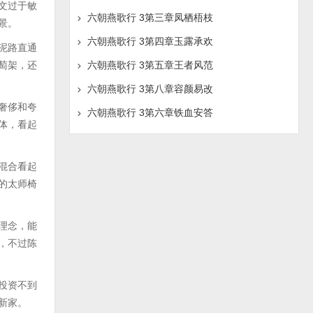
文过于敏
六朝燕歌行 3第三章凤栖梧枝
景。
六朝燕歌行 3第四章玉露承欢
泥路直通
萄架，还
六朝燕歌行 3第五章王者风范
六朝燕歌行 3第八章容颜易改
奢侈和夸
六朝燕歌行 3第六章铁血安答
体，看起
混合看起
的太师椅
理念，能
，不过陈
投资不到
新家。