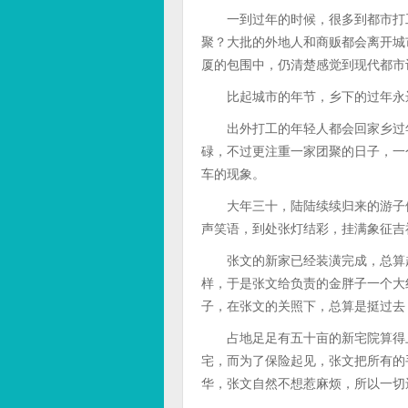
一到过年的时候，很多到都市打工
聚？大批的外地人和商贩都会离开城
厦的包围中，仍清楚感觉到现代都市
比起城市的年节，乡下的过年永远
出外打工的年轻人都会回家乡过年
碌，不过更注重一家团聚的日子，一
车的现象。
大年三十，陆陆续续归来的游子们
声笑语，到处张灯结彩，挂满象征吉
张文的新家已经装潢完成，总算赶
样，于是张文给负责的金胖子一个大
子，在张文的关照下，总算是挺过去
占地足足有五十亩的新宅院算得上
宅，而为了保险起见，张文把所有的
华，张文自然不想惹麻烦，所以一切