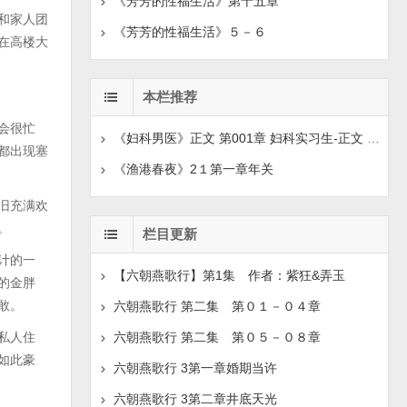
《芳芳的性福生活》第十五章
和家人团
《芳芳的性福生活》５－６
在高楼大
本栏推荐
会很忙
《妇科男医》正文 第001章 妇科实习生-正文 第008章
都出现塞
《渔港春夜》2１第一章年关
旧充满欢
。
栏目更新
计的一
【六朝燕歌行】第1集 作者：紫狂&弄玉
的金胖
敢。
六朝燕歌行 第二集 第０１－０４章
私人住
六朝燕歌行 第二集 第０５－０８章
如此豪
六朝燕歌行 3第一章婚期当许
六朝燕歌行 3第二章井底天光