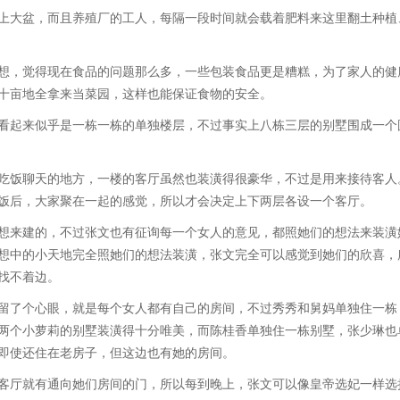
大盆，而且养殖厂的工人，每隔一段时间就会载着肥料来这里翻土种植
，觉得现在食品的问题那么多，一些包装食品更是糟糕，为了家人的健
十亩地全拿来当菜园，这样也能保证食物的安全。
起来似乎是一栋一栋的单独楼层，不过事实上八栋三层的别墅围成一个
饭聊天的地方，一楼的客厅虽然也装潢得很豪华，不过是用来接待客人
饭后，大家聚在一起的感觉，所以才会决定上下两层各设一个客厅。
来建的，不过张文也有征询每一个女人的意见，都照她们的想法来装潢
想中的小天地完全照她们的想法装潢，张文完全可以感觉到她们的欣喜，
找不着边。
了个心眼，就是每个女人都有自己的房间，不过秀秀和舅妈单独住一栋
两个小萝莉的别墅装潢得十分唯美，而陈桂香单独住一栋别墅，张少琳也
即使还住在老房子，但这边也有她的房间。
厅就有通向她们房间的门，所以每到晚上，张文可以像皇帝选妃一样选