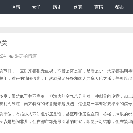
诱惑
女子
历史
修真
言情
都市
年关
:24
魅惑的慌言
节日，一直以来都很受重视，不管是穷是富，是老是少，大家都很期待
整年，难得的清闲假期，自然就是要好好和家人共享天伦之乐，并可以趁
度，虽然似乎并不寒冷，但海边的空气总是带着一种刺骨的冷意，加上
被利刃划过，南方特有的寒意越来越强烈，这也是一年即将要结束的信号
牢笼，有很多人不知道邻居是谁，甚至即使居住在同一栋楼，冷漠的都
应该是热闹非凡，但在都市却是最冷清的时候，即使张灯结彩，但在繁华