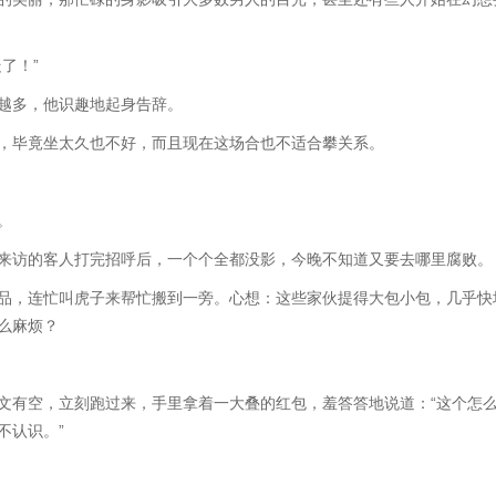
了！”
多，他识趣地起身告辞。
毕竟坐太久也不好，而且现在这场合也不适合攀关系。
。
访的客人打完招呼后，一个个全都没影，今晚不知道又要去哪里腐败。
，连忙叫虎子来帮忙搬到一旁。心想：这些家伙提得大包小包，几乎快
么麻烦？
有空，立刻跑过来，手里拿着一大叠的红包，羞答答地说道：“这个怎
不认识。”