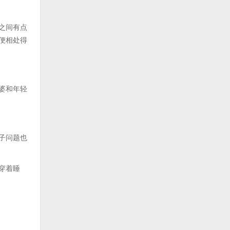
之间有点
便相处得
婆和年轻
子问题也
穿着睡