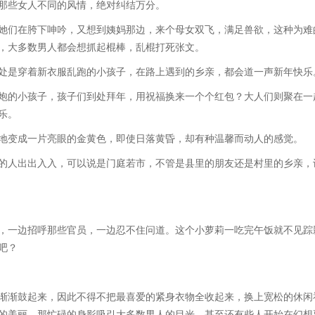
那些女人不同的风情，绝对纠结万分。
们在胯下呻吟，又想到姨妈那边，来个母女双飞，满足兽欲，这种为难
，大多数男人都会想抓起棍棒，乱棍打死张文。
是穿着新衣服乱跑的小孩子，在路上遇到的乡亲，都会道一声新年快乐
的小孩子，孩子们到处拜年，用祝福换来一个个红包？大人们则聚在一
乐。
变成一片亮眼的金黄色，即使日落黄昏，却有种温馨而动人的感觉。
人出出入入，可以说是门庭若市，不管是县里的朋友还是村里的乡亲，
一边招呼那些官员，一边忍不住问道。这个小萝莉一吃完午饭就不见踪
吧？
渐鼓起来，因此不得不把最喜爱的紧身衣物全收起来，换上宽松的休闲
的美丽，那忙碌的身影吸引大多数男人的目光，甚至还有些人开始在幻想