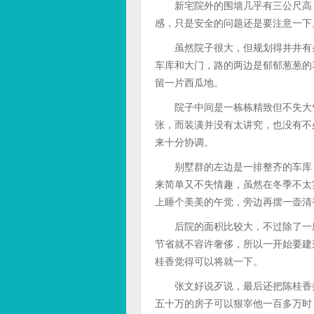
新宅院外的围墙几乎有三公尺高，
感，只是安全的问题还是要注意一下
虽然院子很大，但规划得井井有条
车库和大门，路的两边是郁郁葱葱的
留一片西瓜地。
院子中间是一栋栋精致但不失大气
张，而装潢并没有太讲究，也没有不
来十分协调。
别墅群的左边是一排整齐的车库，
来简单又不失情趣，虽然在冬季不太
上睡个美美的午觉，旁边再摆一壶清
后院的面积比较大，不过除了一座
节省就不容许奢侈，所以一开始要建
桂香觉得可以将就一下。
张文好说歹说，最后还把陈桂香拉
五十万的房子可以狠宰他一百多万时