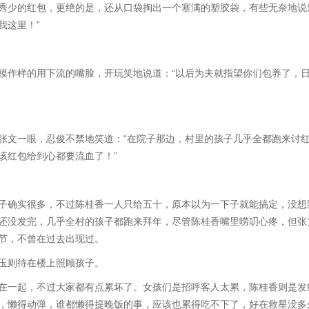
少的红包，更绝的是，还从口袋掏出一个塞满的塑胶袋，有些无奈地说
我这里！”
作样的用下流的嘴脸，开玩笑地说道：“以后为夫就指望你们包养了，
文一眼，忍俊不禁地笑道：“在院子那边，村里的孩子几乎全都跑来讨
该红包给到心都要流血了！”
确实很多，不过陈桂香一人只给五十，原本以为一下子就能搞定，没想
还没发完，几乎全村的孩子都跑来拜年，尽管陈桂香嘴里唠叨心疼，但张
节，不曾在过去出现过。
则待在楼上照顾孩子。
一起，不过大家都有点累坏了。女孩们是招呼客人太累，陈桂香则是发
，懒得动弹，谁都懒得提晚饭的事，应该也累得吃不下了，好在救星没多