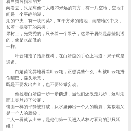
着白婧茵指示的方
向看去，只见离他们大概20米远的前方，有一片空地，空地中
间是一个平静的湖，
湖的中央，有一块约莫2，30平方米的陆地，而陆地的中央，
长着一棵突兀的果树，
果树上，光秃秃的，只长着一个果子，这果子居然是晶莹剔透
的，像是水晶做的
一样。
叶云翎指了指那棵树，在白婧茵的手心上写道：果子就是
通道。
白婧茵诧异地看着叶云翎，正想说些什么，却被叶云翎捂
住嘴巴，摇头示意，
既是不要发出声音，也不要轻举妄动。
他拉着白婧茵一步一步前进，当他们还没走几步，这时湖
面上突然起了波澜，
镜面一样的平静被打破，从水里伸出一个人的脑袋，紧接着又
是一个人的脑袋，
二人一看就认出来，是他们第一天进入丛林时看到的那只延
维！