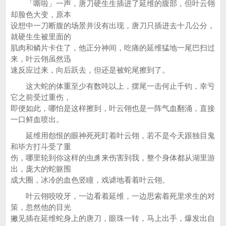
「嘶啦」一声，唐刀硬生生插进了延维的腹部，但叶云翎
却脸色大变，原本
设想中一刀断腹的场景并没有出现，唐刀只插进去十几公分，
就硬生生被里面的
肌肉和鳞片卡住了，他正分神间，吃痛的延维猛地一尾巴扫过
来，叶云翎虽然迅
速反应过来，向后跃去，但还是被蛇尾擦到了。
这大蛇的体重至少有数吨以上，摆尾一击何止千钧，幸亏
它之前受过重伤，
即便如此，哪怕是这样擦到，叶云翎也是一阵气血翻涌，直接
一口鲜血喷出。
延维用怨恨的眼神死死盯着叶云翎，若不是今天跟独目鬼
和毕方打斗受了重
伤，哪里轮到你这样的虫豸来伤害到我，整个身体都从湖里游
出，庞大的蛇躯围
成大圈，冰冷的血色竖瞳，戏谑地看着叶云翎。
叶云翎咬咬牙，一边看着延维，一边思索着死里求生的对
策，忽然他的目光
撇见插在延维蛇身上的唐刀，眼珠一转，马上出手，爆发出自