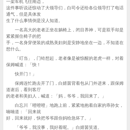
一架军机飞往南边，
这件事听说还惊动了大领导们，白司令还给各位领导打了电话
通气，但是具体发
生了什么事情倒是没人知道。
一名高大的老者正坐在躺椅上，闭目养神，可是双手却是
紧紧握住椅子的把
手，一名身穿便装的成熟美妇则是安静地坐在一边，不知道在
想什么。
「叮当」，门铃想起，老者像是被惊醒的老虎一样，对着
保姆喊道：「快！
快开门！」
保姆连忙跑去开了门，白婧茵背着包从门外进来，跟保姆
道谢后，看到客厅
的老者和美妇人，喊道：「妈，爷爷，我回来了。」
白忘川「噔噔噔」地跑上前，紧紧地抱着自家的乖孙女，
喃喃道：「回来就
好，回来就好，快把爷爷跟你妈给急坏了。」
「爷爷，我没事，我好着呢。」白婧茵笑道。