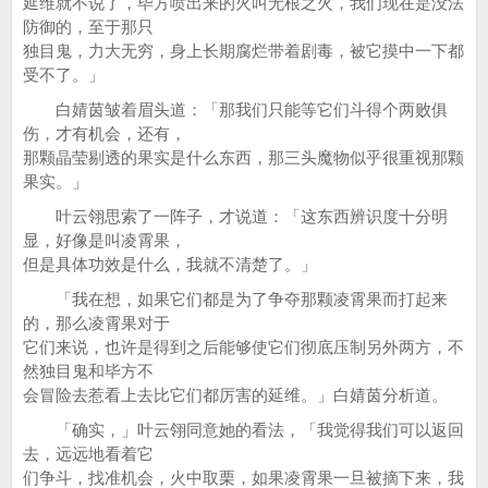
延维就不说了，毕方喷出来的火叫无根之火，我们现在是没法
防御的，至于那只
独目鬼，力大无穷，身上长期腐烂带着剧毒，被它摸中一下都
受不了。」
白婧茵皱着眉头道：「那我们只能等它们斗得个两败俱
伤，才有机会，还有，
那颗晶莹剔透的果实是什么东西，那三头魔物似乎很重视那颗
果实。」
叶云翎思索了一阵子，才说道：「这东西辨识度十分明
显，好像是叫凌霄果，
但是具体功效是什么，我就不清楚了。」
「我在想，如果它们都是为了争夺那颗凌霄果而打起来
的，那么凌霄果对于
它们来说，也许是得到之后能够使它们彻底压制另外两方，不
然独目鬼和毕方不
会冒险去惹看上去比它们都厉害的延维。」白婧茵分析道。
「确实，」叶云翎同意她的看法，「我觉得我们可以返回
去，远远地看着它
们争斗，找准机会，火中取栗，如果凌霄果一旦被摘下来，我