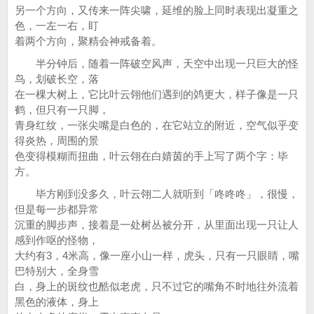
另一个方向，又传来一阵尖啸，延维的脸上同时表现出凝重之
色，一左一右，盯
着两个方向，聚精会神戒备着。
半分钟后，随着一阵破空风声，天空中出现一只巨大的怪
鸟，划破长空，落
在一棵大树上，它比叶云翎他们遇到的䴔更大，样子像是一只
鹤，但只有一只脚，
青身红纹，一张尖嘴是白色的，在它站立的附近，空气似乎变
得炎热，周围的景
色变得模糊而扭曲，叶云翎在白婧茵的手上写了两个字：毕
方。
毕方刚到没多久，叶云翎二人就听到「咚咚咚」，很慢，
但是每一步都异常
沉重的脚步声，接着是一处树丛被分开，从里面出现一只让人
感到作呕的怪物，
大约有3，4米高，像一座小山一样，虎头，只有一只眼睛，嘴
巴特别大，全身雪
白，身上的斑纹也酷似老虎，只不过它的嘴角不时地往外流着
黑色的液体，身上