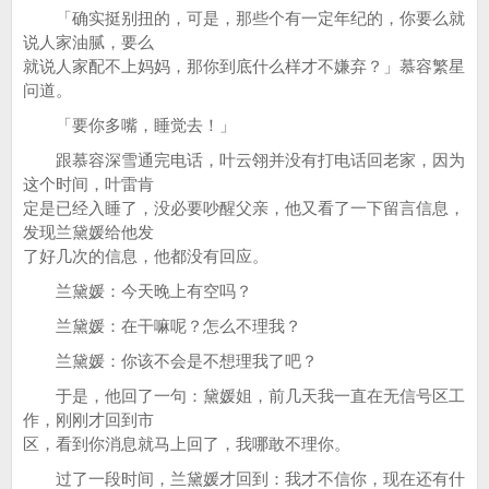
「确实挺别扭的，可是，那些个有一定年纪的，你要么就
说人家油腻，要么
就说人家配不上妈妈，那你到底什么样才不嫌弃？」慕容繁星
问道。
「要你多嘴，睡觉去！」
跟慕容深雪通完电话，叶云翎并没有打电话回老家，因为
这个时间，叶雷肯
定是已经入睡了，没必要吵醒父亲，他又看了一下留言信息，
发现兰黛媛给他发
了好几次的信息，他都没有回应。
兰黛媛：今天晚上有空吗？
兰黛媛：在干嘛呢？怎么不理我？
兰黛媛：你该不会是不想理我了吧？
于是，他回了一句：黛媛姐，前几天我一直在无信号区工
作，刚刚才回到市
区，看到你消息就马上回了，我哪敢不理你。
过了一段时间，兰黛媛才回到：我才不信你，现在还有什