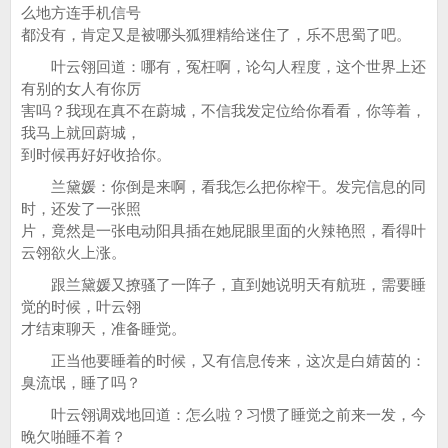
么地方连手机信号
都没有，肯定又是被哪头狐狸精给迷住了，乐不思蜀了吧。
叶云翎回道：哪有，冤枉啊，论勾人程度，这个世界上还
有别的女人有你厉
害吗？我现在真不在蔚城，不信我发定位给你看看，你等着，
我马上就回蔚城，
到时候再好好收拾你。
兰黛媛：你倒是来啊，看我怎么把你榨干。发完信息的同
时，还发了一张照
片，竟然是一张电动阳具插在她屁眼里面的火辣艳照，看得叶
云翎欲火上涨。
跟兰黛媛又撩骚了一阵子，直到她说明天有航班，需要睡
觉的时候，叶云翎
才结束聊天，准备睡觉。
正当他要睡着的时候，又有信息传来，这次是白婧茵的：
臭流氓，睡了吗？
叶云翎调戏地回道：怎么啦？习惯了睡觉之前来一发，今
晚欠啪睡不着？