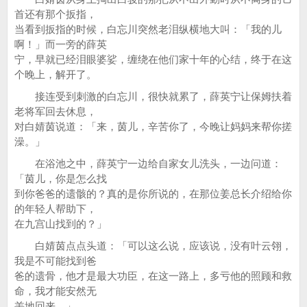
首还有那个扳指，
当看到扳指的时候，白忘川突然老泪纵横地大叫：「我的儿
啊！」而一旁的薛英
宁，早就已经泪眼婆娑，缠绕在他们家十年的心结，终于在这
个晚上，解开了。
接连受到刺激的白忘川，很快就累了，薛英宁让保姆扶着
老将军回去休息，
对白婧茵说道：「来，茵儿，辛苦你了，今晚让妈妈来帮你搓
澡。」
在浴池之中，薛英宁一边给自家女儿洗头，一边问道：
「茵儿，你是怎么找
到你爸爸的遗骸的？真的是你所说的，在那位姜总长介绍给你
的年轻人帮助下，
在九宫山找到的？」
白婧茵点点头道：「可以这么说，应该说，没有叶云翎，
我是不可能找到爸
爸的遗骨，他才是最大功臣，在这一路上，多亏他的照顾和救
命，我才能安然无
恙地回来。」