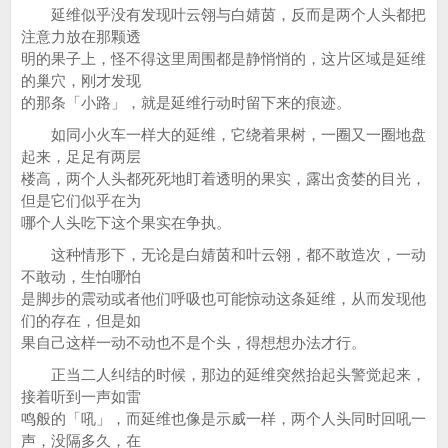
延维似乎没有发现叶云翎与白婧茵，反而是两个人头都把
注意力放在那颗透
明的果子上，怪不得这里周围都是静悄悄的，这片区域是延维
的巢穴，刚才发现
的那条「小路」，就是延维行动时留下来的痕迹。
如同小火车一样大的延维，它绕着果树，一圈又一圈地盘
起来，足足有两层
楼高，两个人头都死死地盯着透明的果实，露出贪婪的目光，
但是它们似乎在为
哪个人头吃下这个果实在争执。
这种情形下，无论是白婧茵和叶云翎，都不敢造次，一动
不敢动，生怕哪怕
是脚步的震动或者他们呼吸也可能惊动这条延维，从而发现他
们的存在，但是如
果自己这样一动不动也不是个头，得想想办法才行。
正当二人纠结的时候，那边的延维突然抬起头警觉起来，
接着听到一声如雷
鸣般的「吼」，而延维也像是示威一样，两个人头同时回吼一
声，没隔多久，在