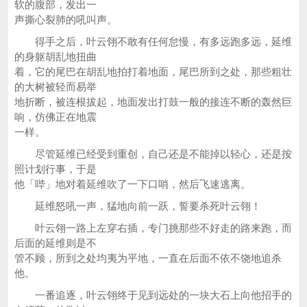
软的腹部，发出一
声撕心裂肺的吼叫声。
得手之后，叶云翎不敢有任何怠慢，有多远跑多远，延维
的身躯胡乱地扭曲
着，它的尾巴在胡乱地拍打着地面，尾巴所到之处，那些粗壮
的大树被轻而易举
地折断，被连根拔起，地面发出打鼓一般的接连不断的轰然巨
响，仿佛正在地震
一样。
尽管延维已经受到重创，自己还是不能掉以轻心，还是按
照计划行事，于是
他「哔」地对着延维吹了一下口哨，然后飞速逃离。
延维怒吼一声，猛地向前一跃，誓要杀死叶云翎！
叶云翎一路上左穿右插，专门挑那些不好走的路来跑，而
后面的延维则是不
管不顾，所到之处均夷为平地，一直在后面不依不饶地追杀
他。
一番追逐，叶云翎终于见到远处的一块大石上向他招手的