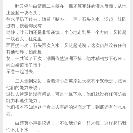
叶云翎与白婧茵二人躲在一棵还算完好的灌木后面，从地
上捡起一块石头，
往水里扔了过去，随着「咕咚」一声，石头入水，泛起一阵阵
涟漪，接着却没有
动静，叶云翎还是非常谨慎，小心地走到另一个方向，又捡起
一块石头，往湖里
面再扔一次，石头再次入水，又泛起涟漪，这次仍然没有任何
其他动静，如此反
复，一共试了五次，湖面依然波澜不惊，他才稍稍放下心来，
向白婧茵招了招手，
示意一起过去。
二人走到湖边，看着湖心岛离岸边大概有个50米远，按照
他们的能力来说，
游过去肯定是没有问题，可是一旦下水，他们就没有任何防御
能力和逃生能力，
他们根本不知道这个看上去平静的湖面之下，到底还有什么东
西。
白婧茵小声提议道：「不如我们造一只木筏，这样起码我
们不用下水……」