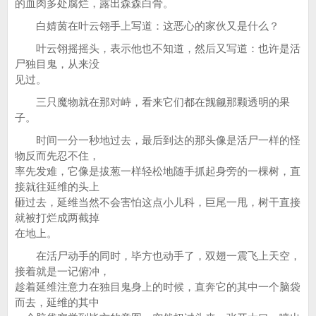
的血肉多处腐烂，露出森森白骨。
白婧茵在叶云翎手上写道：这恶心的家伙又是什么？
叶云翎摇摇头，表示他也不知道，然后又写道：也许是活
尸独目鬼，从来没
见过。
三只魔物就在那对峙，看来它们都在觊觎那颗透明的果
子。
时间一分一秒地过去，最后到达的那头像是活尸一样的怪
物反而先忍不住，
率先发难，它像是拔葱一样轻松地随手抓起身旁的一棵树，直
接就往延维的头上
砸过去，延维当然不会害怕这点小儿科，巨尾一甩，树干直接
就被打烂成两截掉
在地上。
在活尸动手的同时，毕方也动手了，双翅一震飞上天空，
接着就是一记俯冲，
趁着延维注意力在独目鬼身上的时候，直奔它的其中一个脑袋
而去，延维的其中