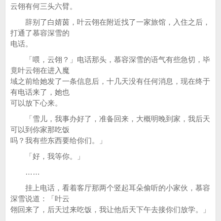
云翎有何三头六臂。
辞别了白婧茵，叶云翎在附近找了一家旅馆，入住之后，
打通了慕容深雪的
电话。
「喂，云翎？」电话那头，慕容深雪的语气有些急切，毕
竟叶云翎在进入魔
域之前给她发了一条信息后，十几天没有任何消息，现在终于
有电话来了，她也
可以放下心来。
「雪儿，我事办好了，准备回来，大概明晚到家，我后天
可以到你家那吃饭
吗？我有些东西要给你们。」
「好，我等你。」
……
挂上电话，看着客厅那两个竖起耳朵偷听的小家伙，慕容
深雪说道：「叶云
翎回来了，后天过来吃饭，我让他后天下午去接你们放学。」