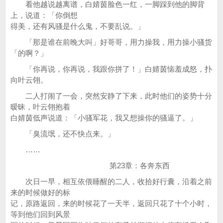
看他越说越离谱，白婧茵脸色一红，一脚踩到他的脚背
上，说道：「你倒想
得美，还有风骚是什么鬼，不要乱说。」
「那是谁在前晚大叫」好哥哥，用力操我，用力操小骚货
「的啊？」
「你再说，你再说，我跟你拼了！」白婧茵恼羞成怒，扑
向叶云翎。
二人打闹了一会，突然安静了下来，此时他们的姿势十分
暧昧，叶云翎抱着
白婧茵低声说道：「小骚军花，我又想操你的骚逼了。」
「臭流氓，还不快点来。」
……
第23章：各奔东西
次日一早，相互依偎睡醒的二人，收拾好行囊，沿着之前
来的时候做好的标
记，原路返回，来的时候花了一天半，返回只花了十个小时，
等到他们回到风景