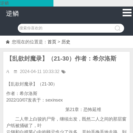
逆鳞
逆鳞
您现在的位置是：
首页
>
历史
【乱欲封魔录】（21-30）作者：希尔洛斯
2024-04-11 10:33:32
【乱欲封魔录】（21-30）
作者：希尔洛斯
2022/10/07发表于：sexinsex
第21章：恐怖延维
二人带上白骏的尸骨，继续出发，既然二人之间的那层窗
户纸被捅破了，叶
云翎和白婧茵心中的顾忌也少了许多，开始手挽手地走路，到