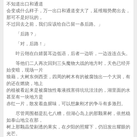
不知道出口和通道
会变成什么样子，万一出口和通道变大了，延维顺势爬出去，
那可不是好玩的，
不过回去之前，我们应该给自己留一条后路。」
「后路？」
「对，后路！」
叶云翎在白婧茵耳边低语，后者一边听，一边连连点头。
等他们二人再次回到三头魔物大战的地方时，天色已经开
始变暗，现场一片
狼藉，大树东倒西歪，四周的树木有的被腐蚀出一个大洞，有
的还在燃烧，地上
的植被看起来是被腐蚀性毒液残害得坑坑洼洼的，湖里面的水
甚至有一块地方是
赤红一片，散发着血腥味，可以想象刚才的争斗有多激烈。
尽管周围都是乱七八糟，但湖心岛上的那颗果树，依然稳
如泰山地立在那，
树上那颗晶莹剔透的果实，在夕阳的照耀下，仍旧发出耀眼的
光芒。