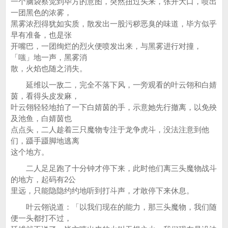
一个脑袋察觉到毕方的意图，突然扭过头来，张开大口，喷出
一团黑色的浓雾，
黑雾浓烈得犹如实质，散发出一股污秽恶臭的味道，毕方似乎
早有准备，也是张
开嘴巴，一团绚烂的烈火便喷发出来，与黑雾进行对撞，
「嗤」地一声，黑雾消
散，火焰也随之消失。
延维以一敌二，完全不落下风，一旁观看的叶云翎和白婧
茵，看得头皮发麻，
叶云翎轻轻地拍了一下白婧茵的手，示意她先行撤离，以免殃
及池鱼，白婧茵也
点点头，二人趁着三只魔物专注于龙争虎斗，没法注意到他
们，蹑手蹑脚地逃离
这个地方。
二人足足跑了十分钟才停下来，此时他们离三头魔物战斗
的地方，起码有2公
里远，只能隐隐约约地听到打斗声，才敢停下来休息。
叶云翎说道：「以我们现在的能力，那三头魔物，我们随
便一头都打不过，