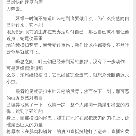
己最快的速度向唐
刀奔去。
延维一时间不知道叶云翎到底要做什么，为什么突然向自
己奔过来，它本能
地意识到眼前的虫豸在想办法对付自己，那么自己就不能让他
近身，蛇尾便重重
地连续横扫竖劈，幸亏受过重伤，动作比以往都要慢，不然叶
云翎早就被打飞。
瞬息之间，叶云翎已经来到延维腹部，没有下一步动作，
可是延维倒没想那
么多，蛇尾继续横扫，它已经被完全激怒，就想杀死眼前这只
小虫。
眼看蛇尾就要扫中叶云翎的后背，然而在下一刻，那可恶
的虫豸竟然对着自
己诡异地笑了一下，双脚一跺，整个人如同一颗爆射出去的炮
弹，跳到了延维的
身上，而那横扫的尾巴，却正正地打在那把唐刀的刀把上，延
维尾巴巨大的力量
将原本卡在肌肉和鳞片上的唐刀直挺挺地打了进去，直插它柔