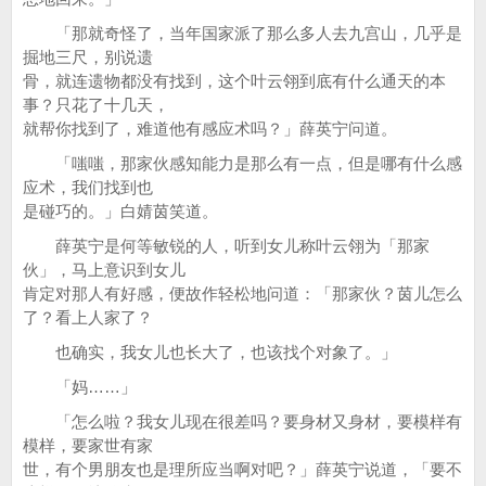
「那就奇怪了，当年国家派了那么多人去九宫山，几乎是
掘地三尺，别说遗
骨，就连遗物都没有找到，这个叶云翎到底有什么通天的本
事？只花了十几天，
就帮你找到了，难道他有感应术吗？」薛英宁问道。
「嗤嗤，那家伙感知能力是那么有一点，但是哪有什么感
应术，我们找到也
是碰巧的。」白婧茵笑道。
薛英宁是何等敏锐的人，听到女儿称叶云翎为「那家
伙」，马上意识到女儿
肯定对那人有好感，便故作轻松地问道：「那家伙？茵儿怎么
了？看上人家了？
也确实，我女儿也长大了，也该找个对象了。」
「妈……」
「怎么啦？我女儿现在很差吗？要身材又身材，要模样有
模样，要家世有家
世，有个男朋友也是理所应当啊对吧？」薛英宁说道，「要不