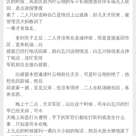
区的时候，风景区因为叶云翎的车子长期摆放在停车场无人取
回，差点就报警搜
索了，二人只好谎称自己是情侣上山迷路，好几天才回来，被
管理员大妈教训了
一番才肯放走。
拿到车子之后，二人并没有在县城停留，而是直接返回市
区，直奔机场，白
婧茵已经打电话回家，跟白忘川说明情况，白忘川惊得差点摔
了电话，连忙安排
军机前往去接白婧茵。
白婧茵本想邀请叶云翎前往天京，可是叶云翎拒绝了，他
想先回蔚城，然后
回老家一趟，见见父亲，也没有强求，二人在机场吻别后，各
奔东西。
晚上十二点，天京军区，以往这个时候，司令白忘川的灯
早已经关掉，可今
天晚上却是灯火通明，手下的军官们都在打听到底发生什么
事，只知道司令在晚
上九点的时候接到一通白大小姐的电话，然后火急火燎地派了