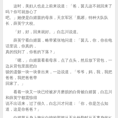
这时，美妇人也走上前来说道：「爸，茵儿这不就回来了
吗？你可就放心了
吧。」她便是白婧茵的母亲，天京军区「凰琊」特种大队队
长，薛英宁大校。
「好，好，回来就好。」白忘川说道。
薛英宁看白婧茵，略带紧张地问道：「茵儿，你，你在电
话里说，你真的，
真的找到了，你爸的下落？」
「嗯，」白婧茵看着母亲，点了点头，然后放下背包，一
边从背包里面把白
骏的遗骸一块一块拿出来，一边说道，「爷爷，妈，我，我把
爸爸，我把爸爸带
回家了。」
看着一块又一块已经被岁月磨损的白骨被白婧茵，白忘川
和薛英宁都震惊得
说不出话来，过了很久，白忘川才问道：「你，你是怎么知
道，这是你爸爸？」
白婧茵从身上掏出白骏的那把从不出外勤时从不离身的匕