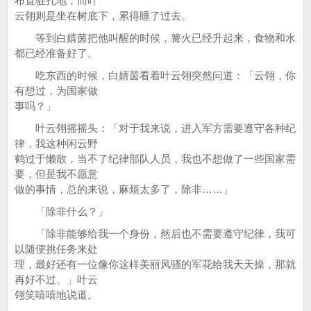
布置驻扎地，而叶
云翎则是坐在树底下，累得睡了过去。
等到白婧茵把他叫醒的时候，篝火已经升起来，食物和水
都已经准备好了。
吃东西的时候，白婧茵看着叶云翎突然问道：「云翎，你
有想过，为国家做
事吗？」
叶云翎摇摇头：「对于我来说，进入军方需要遵守各种纪
律，我这种闲云野
鹤过于懒散，当不了纪律部队人员，我也不想做了一些国家需
要，但是我不愿意
做的事情，总的来说，麻烦太多了，除非……」
「除非什么？」
「除非能够给我一个身份，然后也不需要遵守纪律，我可
以随便挑任务来处
理，最好还有一位像你这样美丽风骚的军花给我天天操，那就
再好不过。」叶云
翎笑嘻嘻地说道。