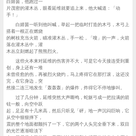
白婧茵，他跑过一
片茂密的灌木丛，眼看延维就要追上来，他大喊道：「动
手！」
白婧茵一听到他叫喊，举起一把临时打造的木弓，木弓上
搭着一根正在燃烧
的树枝充当火箭，瞄准灌木丛，手一松，「嗖」的一声，火箭
落在灌木丛中，灌
木丛立刻燃起了熊熊烈火。
这些火本来对延维的伤害并不大，可是它今天接连受到重
创，身上还有一堆
未曾痊愈的伤，再被烈火烧灼，马上疼得它在那打滚，这还没
完，在它身边，突
然接二连三地发生「轰轰轰」的爆炸，炸得它不停地惨叫。
过了几分钟，延维突然大声嘶鸣，蛇躯弓成一把拉满的箭
铉一般，向空中跃
起，足足有十几米高，然后只听见「砰」地一声沉闷巨响，它
从空中狠狠摔下，
震的整个地面都颤抖了一下，它的两个人头完全垂下来，双目
的光芒逐渐暗淡下