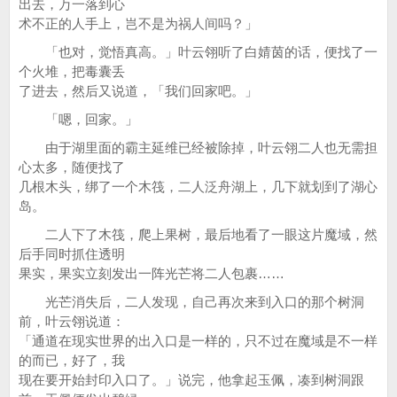
出去，万一落到心
术不正的人手上，岂不是为祸人间吗？」
「也对，觉悟真高。」叶云翎听了白婧茵的话，便找了一
个火堆，把毒囊丢
了进去，然后又说道，「我们回家吧。」
「嗯，回家。」
由于湖里面的霸主延维已经被除掉，叶云翎二人也无需担
心太多，随便找了
几根木头，绑了一个木筏，二人泛舟湖上，几下就划到了湖心
岛。
二人下了木筏，爬上果树，最后地看了一眼这片魔域，然
后手同时抓住透明
果实，果实立刻发出一阵光芒将二人包裹……
光芒消失后，二人发现，自己再次来到入口的那个树洞
前，叶云翎说道：
「通道在现实世界的出入口是一样的，只不过在魔域是不一样
的而已，好了，我
现在要开始封印入口了。」说完，他拿起玉佩，凑到树洞跟