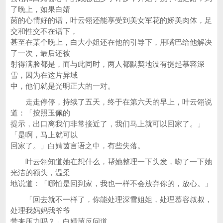
了晚上，如果白婧
茵的心情好的话，叶云翎还能享受到美女军花的娇美肉体，足
交和性交不在话下，
甚至在某个晚上，白大小姐还在他的引导下，用嘴巴给他解决
了一次，最后还被
射得满脸都是，而与此同时，两人都默契地没有提起慕容深
雪，因为在这片异域
中，他们就是光明正大的一对。
走走停停，持续了五天，终于在第六天的早上，叶云翎说
道：「按照玉佩的
提示，出口离我们非常接近了，我们马上就可以回家了。」
「是啊，马上就可以
回家了。」白婧茵言语之中，有些失落。
叶云翎知道她在想什么，帮她整理一下头发，吻了一下她
光洁的额头，温柔
地说道：「哪怕是回到家，我也一样不会放弃你的，放心。」
「回去就不一样了，你能处理深雪姐姐，处理慕容叔叔，
处理我妈妈我爷爷
带来压力吗？」白婧茵反问道。