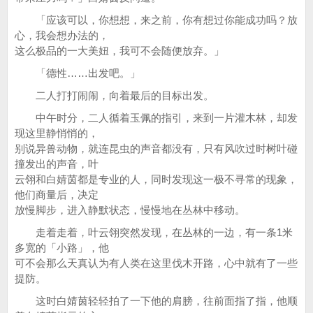
「应该可以，你想想，来之前，你有想过你能成功吗？放
心，我会想办法的，
这么极品的一大美妞，我可不会随便放弃。」
「德性……出发吧。」
二人打打闹闹，向着最后的目标出发。
中午时分，二人循着玉佩的指引，来到一片灌木林，却发
现这里静悄悄的，
别说异兽动物，就连昆虫的声音都没有，只有风吹过时树叶碰
撞发出的声音，叶
云翎和白婧茵都是专业的人，同时发现这一极不寻常的现象，
他们商量后，决定
放慢脚步，进入静默状态，慢慢地在丛林中移动。
走着走着，叶云翎突然发现，在丛林的一边，有一条1米
多宽的「小路」，他
可不会那么天真认为有人类在这里伐木开路，心中就有了一些
提防。
这时白婧茵轻轻拍了一下他的肩膀，往前面指了指，他顺