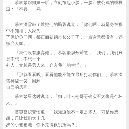
慕容繁炽姐妹一听，立刻皱起小脸，一脸斗败公鸡的模样
道：「不要……妈……
「
慕容深雪敲了敲她们的脑袋说道：「你们啊，就是身在福
中不知福，人家为
了保护你们俩，都正面硬钢市长公子了，一点谢意都没有，还
嫌弃人家。」
「我们没有嫌弃他，」慕容繁炽分辩道，「我们，我们只
是不想，不想一个
外人，尤其是男人来，介入我们的生活。」
「那就看看呗，看看他能不能在最后打动你们。」慕容深
雪神秘一笑，回到
自己的房间。
慕容繁星这时说道：「姐，叶云翎哥哥确实不太像是个坏
人。」
慕容繁炽苦恼道：「我知道他不一定是坏人，可是你想
想，只比我们大十几
岁的小爸爸吔，你不觉得很别扭吗？」