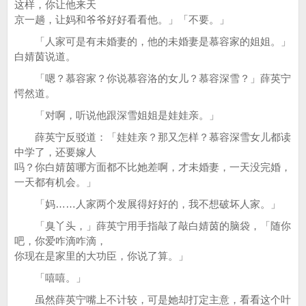
这样，你让他来天
京一趟，让妈和爷爷好好看看他。」「不要。」
「人家可是有未婚妻的，他的未婚妻是慕容家的姐姐。」
白婧茵说道。
「嗯？慕容家？你说慕容洛的女儿？慕容深雪？」薛英宁
愕然道。
「对啊，听说他跟深雪姐姐是娃娃亲。」
薛英宁反驳道：「娃娃亲？那又怎样？慕容深雪女儿都读
中学了，还要嫁人
吗？你白婧茵哪方面都不比她差啊，才未婚妻，一天没完婚，
一天都有机会。」
「妈……人家两个发展得好好的，我不想破坏人家。」
「臭丫头，」薛英宁用手指敲了敲白婧茵的脑袋，「随你
吧，你爱咋滴咋滴，
你现在是家里的大功臣，你说了算。」
「嘻嘻。」
虽然薛英宁嘴上不计较，可是她却打定主意，看看这个叶