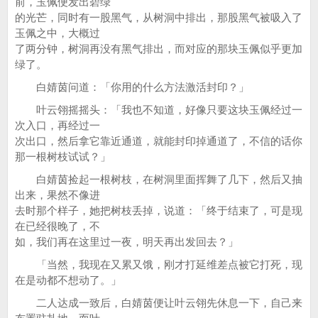
前，玉佩便发出碧绿
的光芒，同时有一股黑气，从树洞中排出，那股黑气被吸入了
玉佩之中，大概过
了两分钟，树洞再没有黑气排出，而对应的那块玉佩似乎更加
绿了。
白婧茵问道：「你用的什么方法激活封印？」
叶云翎摇摇头：「我也不知道，好像只要这块玉佩经过一
次入口，再经过一
次出口，然后拿它靠近通道，就能封印掉通道了，不信的话你
那一根树枝试试？」
白婧茵捡起一根树枝，在树洞里面挥舞了几下，然后又抽
出来，果然不像进
去时那个样子，她把树枝丢掉，说道：「终于结束了，可是现
在已经很晚了，不
如，我们再在这里过一夜，明天再出发回去？」
「当然，我现在又累又饿，刚才打延维差点被它打死，现
在是动都不想动了。」
二人达成一致后，白婧茵便让叶云翎先休息一下，自己来