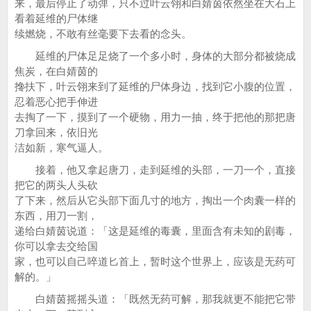
来，最后停止了动弹，只不过叶云翎和白婧茵依然坐在大石上
看着延维的尸体继
续燃烧，不敢有丝毫要下去看的念头。
延维的尸体足足烧了一个多小时，身体的大部分都被烧成
焦炭，在白婧茵的
搀扶下，叶云翎来到了延维的尸体身边，找到它小腹的位置，
忍着恶心把手伸进
去掏了一下，摸到了一个硬物，用力一抽，终于把他的那把唐
刀拿回来，依旧光
洁如新，寒气逼人。
接着，他又拿起唐刀，走到延维的头部，一刀一个，直接
把它的两头人头砍
了下来，然后从它头部下面几寸的地方，掏出一个肉囊一样的
东西，用刀一割，
递给白婧茵说道：「这是延维的毒囊，里面含有未知的剧毒，
你可以拿去交给国
家，也可以自己啐道匕首上，暂时这个世界上，应该是无药可
解的。」
白婧茵摇摇头道：「既然无药可解，那我就更不能把它带