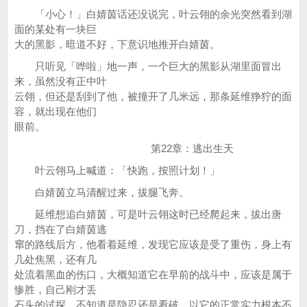
「小心！」白婧茵话还没说完，叶云翎的余光突然看到湖
面的某处有一块巨
大的黑影，暗道不好，下意识地推开白婧茵。
只听见「哗啦」地一声，一个巨大的黑影从湖里面冒出
来，虽然没有正中叶
云翎，但还是刮到了他，被撞开了几米远，那条延维狰狞的面
容，就出现在他们
眼前。
第22章：逃出生天
叶云翎马上喊道：「快跑，按照计划！」
白婧茵立马清醒过来，拔腿飞奔。
延维想追白婧茵，可是叶云翎这时已经爬起来，拔出唐
刀，挡在了白婧茵逃
窜的路线后方，他看着延维，发现它应该是受了重伤，身上有
几处焦黑，还有几
处流着黑血的伤口，大概知道它在早前的战斗中，应该是属于
惨胜，自己刚才丢
石头的试探，不知道是隐忍还是看破，以它的正常实力根本不