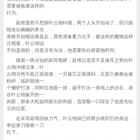
需要做偷袭这样的
行为。
延维显然不想跟叶云翎纠缠，两个人头开始动了，四只眼
睛发出幽幽的寒光，
身躯开始蠕动着盘起，显然准备蓄力出手，被这样的魔物这样
注视着，叶云翎说
不怕是假的，但是没有办法，他需要给白婧茵拖时间。
随着一阵尖锐的刺耳咆哮，延维以迅雷不及掩耳之势向叶
云翎冲撞过来，叶
云翎当然不敢正面迎接，一旦被它正面撞到，五脏六腑都会被
粉碎，猛的就地一
个懒驴打滚，同时往地面一抓，扬手打出一捧地上的沙石，就
在叶云翎躲开的一
刹那，那条大蛇如同射出的利箭，迅雷般一口咬在了他原先站
立的位置。
还未等延维回收力气，叶云翎就已经两步跳到它的身边，
举起唐刀狠狠一刀
扎下。